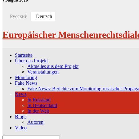
7. August 2026
Русский
Deutsch
Europäischer Menschenrechtsdial
Startseite
Über das Projekt
Aktuelles aus dem Projekt
Veranstaltungen
Monitoring
Fake News
Fake News: Berichte zum Monitoring russischer Propag
News
In Russland
In Deutschland
In der Welt
Blogs
Autoren
Video
Search