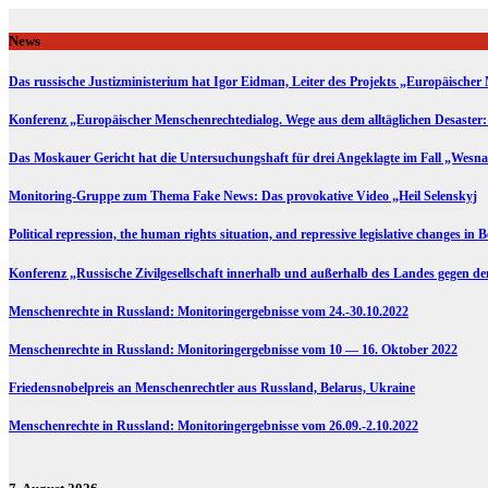
Skip
to
News
content
Das russische Justizministerium hat Igor Eidman, Leiter des Projekts „Europäischer 
Konferenz „Europäischer Menschenrechtedialog. Wege aus dem alltäglichen Desaster:
Das Moskauer Gericht hat die Untersuchungshaft für drei Angeklagte im Fall „Wesna
Monitoring-Gruppe zum Thema Fake News: Das provokative Video „Heil Selenskyj
Political repression, the human rights situation, and repressive legislative changes in 
Konferenz „Russische Zivilgesellschaft innerhalb und außerhalb des Landes gegen d
Menschenrechte in Russland: Monitoringergebnisse vom 24.-30.10.2022
Menschenrechte in Russland: Monitoringergebnisse vom 10 — 16. Oktober 2022
Friedensnobelpreis an Menschenrechtler aus Russland, Belarus, Ukraine
Menschenrechte in Russland: Monitoringergebnisse vom 26.09.-2.10.2022