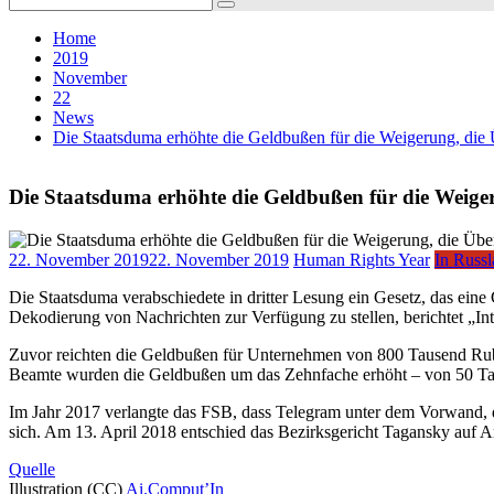
for:
Home
2019
November
22
News
Die Staatsduma erhöhte die Geldbußen für die Weigerung, die
Die Staatsduma erhöhte die Geldbußen für die Weige
22. November 2019
22. November 2019
Human Rights Year
In Russ
Die Staatsduma verabschiedete in dritter Lesung ein Gesetz, das eine 
Dekodierung von Nachrichten zur Verfügung zu stellen, berichtet „Int
Zuvor reichten die Geldbußen für Unternehmen von 800 Tausend Rube
Beamte wurden die Geldbußen um das Zehnfache erhöht – von 50 Ta
Im Jahr 2017 verlangte das FSB, dass Telegram unter dem Vorwand, 
sich. Am 13. April 2018 entschied das Bezirksgericht Tagansky auf
Quelle
Illustration (CC)
Ai.Comput’In