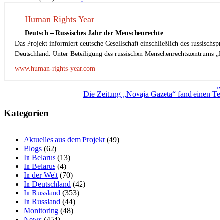
Human Rights Year
Deutsch – Russisches Jahr der Menschenrechte
Das Projekt informiert deutsche Gesellschaft einschließlich des russisch
Deutschland. Unter Beteiligung des russischen Menschenrechtszentrums „
www.human-rights-year.com
Beitragsnavigation
„
Die Zeitung „Novaja Gazeta“ fand einen Te
Kategorien
Aktuelles aus dem Projekt
(49)
Blogs
(62)
In Belarus
(13)
In Belarus
(4)
In der Welt
(70)
In Deutschland
(42)
In Russland
(353)
In Russland
(44)
Monitoring
(48)
News
(454)