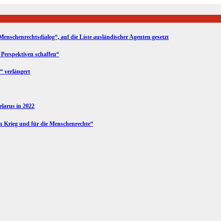
Menschenrechtsdialog“, auf die Liste ausländischer Agenten gesetzt
 Perspektiven schaffen“
“ verlängert
Belarus in 2022
en Krieg und für die Menschenrechte“