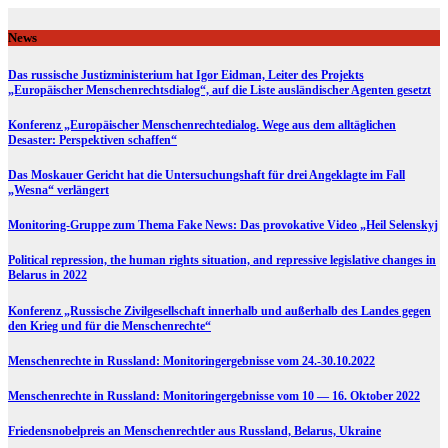
Skip
to
News
content
Das russische Justizministerium hat Igor Eidman, Leiter des Projekts
„Europäischer Menschenrechtsdialog“, auf die Liste ausländischer Agenten gesetzt
Konferenz „Europäischer Menschenrechtedialog. Wege aus dem alltäglichen
Desaster: Perspektiven schaffen“
Das Moskauer Gericht hat die Untersuchungshaft für drei Angeklagte im Fall
„Wesna“ verlängert
Monitoring-Gruppe zum Thema Fake News: Das provokative Video „Heil Selenskyj
Political repression, the human rights situation, and repressive legislative changes in
Belarus in 2022
Konferenz „Russische Zivilgesellschaft innerhalb und außerhalb des Landes gegen
den Krieg und für die Menschenrechte“
Menschenrechte in Russland: Monitoringergebnisse vom 24.-30.10.2022
Menschenrechte in Russland: Monitoringergebnisse vom 10 — 16. Oktober 2022
Friedensnobelpreis an Menschenrechtler aus Russland, Belarus, Ukraine