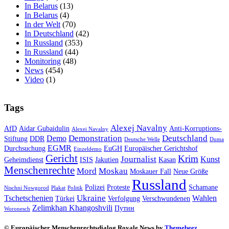
In Belarus
(13)
In Belarus
(4)
In der Welt
(70)
In Deutschland
(42)
In Russland
(353)
In Russland
(44)
Monitoring
(48)
News
(454)
Video
(1)
Tags
Alexej Navalny
AfD
Aidar Gubaidulin
Anti-Korruptions-
Alexei Navalny
Demonstration
Deutschland
Demo
Stiftung
DDR
Deutsche Welle
Duma
EGMR
Durchsuchung
EuGH
Europäischer Gerichtshof
Einzeldemo
Gericht
Krim
Journalist
Kunst
Geheimdienst
ISIS
Jakutien
Kasan
Menschenrechte
Mord
Moskau
Moskauer Fall
Neue Größe
Russland
Polizei
Proteste
Schamane
Nischni Nowgorod
Plakat
Politik
Ukraine
Tschetschenien
Wahlen
Türkei
Verfolgung
Verschwundenen
Zelimkhan Khangoshvili
Путин
Woronesch
© Europäischer Menschenrechtsdialog Royale News by
Themebeez