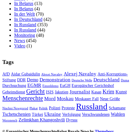
In Belarus
(13)
In Belarus
(4)
In der Welt
(70)
In Deutschland
(42)
In Russland
(353)
In Russland
(44)
Monitoring
(48)
News
(454)
Video
(1)
Tags
Alexej Navalny
AfD
Aidar Gubaidulin
Anti-Korruptions-
Alexei Navalny
Demonstration
Deutschland
Demo
Stiftung
DDR
Deutsche Welle
Duma
EGMR
Durchsuchung
EuGH
Europäischer Gerichtshof
Einzeldemo
Gericht
Krim
Journalist
Kunst
Geheimdienst
ISIS
Jakutien
Kasan
Menschenrechte
Mord
Moskau
Moskauer Fall
Neue Größe
Russland
Polizei
Proteste
Schamane
Nischni Nowgorod
Plakat
Politik
Ukraine
Tschetschenien
Wahlen
Türkei
Verfolgung
Verschwundenen
Zelimkhan Khangoshvili
Путин
Woronesch
© Europäischer Menschenrechtsdialog Royale News by
Themebeez