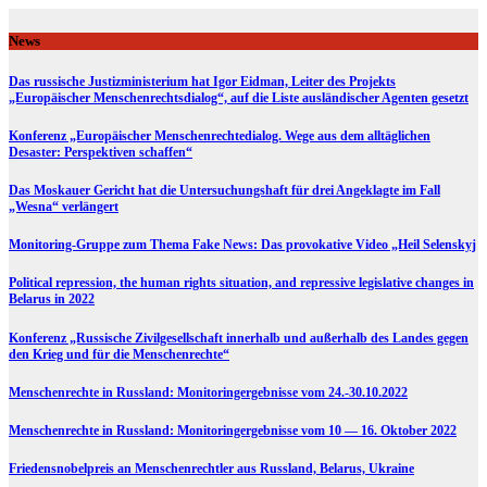
Skip
to
News
content
Das russische Justizministerium hat Igor Eidman, Leiter des Projekts
„Europäischer Menschenrechtsdialog“, auf die Liste ausländischer Agenten gesetzt
Konferenz „Europäischer Menschenrechtedialog. Wege aus dem alltäglichen
Desaster: Perspektiven schaffen“
Das Moskauer Gericht hat die Untersuchungshaft für drei Angeklagte im Fall
„Wesna“ verlängert
Monitoring-Gruppe zum Thema Fake News: Das provokative Video „Heil Selenskyj
Political repression, the human rights situation, and repressive legislative changes in
Belarus in 2022
Konferenz „Russische Zivilgesellschaft innerhalb und außerhalb des Landes gegen
den Krieg und für die Menschenrechte“
Menschenrechte in Russland: Monitoringergebnisse vom 24.-30.10.2022
Menschenrechte in Russland: Monitoringergebnisse vom 10 — 16. Oktober 2022
Friedensnobelpreis an Menschenrechtler aus Russland, Belarus, Ukraine