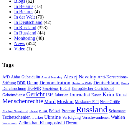
Blogs
(62)
In Belarus
(13)
In Belarus
(4)
In der Welt
(70)
In Deutschland
(42)
In Russland
(353)
In Russland
(44)
Monitoring
(48)
News
(454)
Video
(1)
Tags
Alexej Navalny
AfD
Aidar Gubaidulin
Anti-Korruptions-
Alexei Navalny
Demonstration
Deutschland
Demo
Stiftung
DDR
Deutsche Welle
Duma
EGMR
Durchsuchung
EuGH
Europäischer Gerichtshof
Einzeldemo
Gericht
Krim
Journalist
Kunst
Geheimdienst
ISIS
Jakutien
Kasan
Menschenrechte
Mord
Moskau
Moskauer Fall
Neue Größe
Russland
Polizei
Proteste
Schamane
Nischni Nowgorod
Plakat
Politik
Ukraine
Tschetschenien
Wahlen
Türkei
Verfolgung
Verschwundenen
Zelimkhan Khangoshvili
Путин
Woronesch