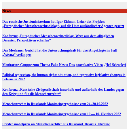
Skip
to
News
content
Das russische Justizministerium hat Igor Eidman, Leiter des Projekts
„Europäischer Menschenrechtsdialog“, auf die Liste ausländischer Agenten gesetzt
Konferenz „Europäischer Menschenrechtedialog. Wege aus dem alltäglichen
Desaster: Perspektiven schaffen“
Das Moskauer Gericht hat die Untersuchungshaft für drei Angeklagte im Fall
„Wesna“ verlängert
Monitoring-Gruppe zum Thema Fake News: Das provokative Video „Heil Selenskyj
Political repression, the human rights situation, and repressive legislative changes in
Belarus in 2022
Konferenz „Russische Zivilgesellschaft innerhalb und außerhalb des Landes gegen
den Krieg und für die Menschenrechte“
Menschenrechte in Russland: Monitoringergebnisse vom 24.-30.10.2022
Menschenrechte in Russland: Monitoringergebnisse vom 10 — 16. Oktober 2022
Friedensnobelpreis an Menschenrechtler aus Russland, Belarus, Ukraine