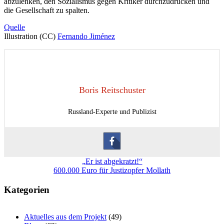
abzulenken, den Sozialismus gegen Kritiker durchzudrücken und
die Gesellschaft zu spalten.
Quelle
Illustration (CC)
Fernando Jiménez
Boris Reitschuster
Russland-Experte und Publizist
Beitragsnavigation
„Er ist abgekratzt!“
600.000 Euro für Justizopfer Mollath
Kategorien
Aktuelles aus dem Projekt
(49)