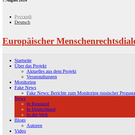
7. August 2026
Русский
Deutsch
Europäischer Menschenrechtsdial
Startseite
Über das Projekt
Aktuelles aus dem Projekt
Veranstaltungen
Monitoring
Fake News
Fake News: Berichte zum Monitoring russischer Propag
News
In Russland
In Deutschland
In der Welt
Blogs
Autoren
Video