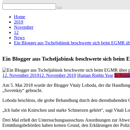
Search
for:
Home
2019
November
12
News
Ein Blogger aus Tscheljabinsk beschwerte sich beim EGMR übe
Ein Blogger aus Tscheljabinsk beschwerte sich beim 
12. November 2019
12. November 2019
Human Rights Year
In Russ
Am 5. Mai 2018 wurde der Blogger Vitaly Loboda, der die Handlungen 
„Sovetskiy“ gebracht.
Loboda beschloss, die grobe Behandlung durch den diensthabenden Offi
„Ich habe ein Knirschen und starke Schmerzen gehört“, sagt Vitali 
Drei Mal erließ der Untersuchungsausschuss Anordnungen zur Abweis
Ermittlungsbehörden haben keinen Grund, den Erklärungen der Polizist