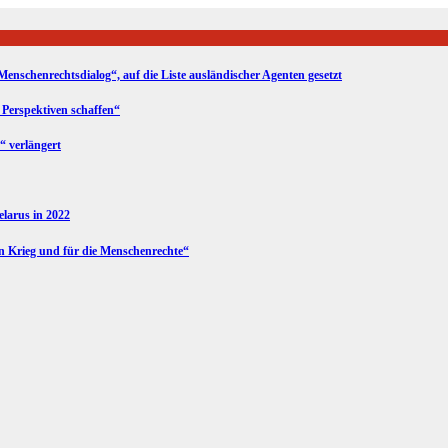
Menschenrechtsdialog“, auf die Liste ausländischer Agenten gesetzt
 Perspektiven schaffen“
“ verlängert
Belarus in 2022
en Krieg und für die Menschenrechte“