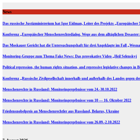
Skip
to
News
content
Das russische Justizministerium hat Igor Eidman, Leiter des Projekts „Europäischer 
Konferenz „Europäischer Menschenrechtedialog. Wege aus dem alltäglichen Desaster:
Das Moskauer Gericht hat die Untersuchungshaft für drei Angeklagte im Fall „Wesna
Monitoring-Gruppe zum Thema Fake News: Das provokative Video „Heil Selenskyj
Political repression, the human rights situation, and repressive legislative changes in 
Konferenz „Russische Zivilgesellschaft innerhalb und außerhalb des Landes gegen d
Menschenrechte in Russland: Monitoringergebnisse vom 24.-30.10.2022
Menschenrechte in Russland: Monitoringergebnisse vom 10 — 16. Oktober 2022
Friedensnobelpreis an Menschenrechtler aus Russland, Belarus, Ukraine
Menschenrechte in Russland: Monitoringergebnisse vom 26.09.-2.10.2022