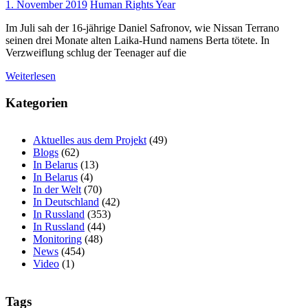
1. November 2019
Human Rights Year
Im Juli sah der 16-jährige Daniel Safronov, wie Nissan Terrano
seinen drei Monate alten Laika-Hund namens Berta tötete. In
Verzweiflung schlug der Teenager auf die
Weiterlesen
Kategorien
Aktuelles aus dem Projekt
(49)
Blogs
(62)
In Belarus
(13)
In Belarus
(4)
In der Welt
(70)
In Deutschland
(42)
In Russland
(353)
In Russland
(44)
Monitoring
(48)
News
(454)
Video
(1)
Tags