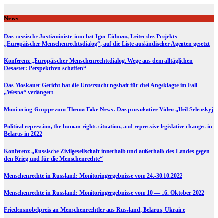
Skip
to
News
content
Das russische Justizministerium hat Igor Eidman, Leiter des Projekts
„Europäischer Menschenrechtsdialog“, auf die Liste ausländischer Agenten gesetzt
Konferenz „Europäischer Menschenrechtedialog. Wege aus dem alltäglichen
Desaster: Perspektiven schaffen“
Das Moskauer Gericht hat die Untersuchungshaft für drei Angeklagte im Fall
„Wesna“ verlängert
Monitoring-Gruppe zum Thema Fake News: Das provokative Video „Heil Selenskyj
Political repression, the human rights situation, and repressive legislative changes in
Belarus in 2022
Konferenz „Russische Zivilgesellschaft innerhalb und außerhalb des Landes gegen
den Krieg und für die Menschenrechte“
Menschenrechte in Russland: Monitoringergebnisse vom 24.-30.10.2022
Menschenrechte in Russland: Monitoringergebnisse vom 10 — 16. Oktober 2022
Friedensnobelpreis an Menschenrechtler aus Russland, Belarus, Ukraine