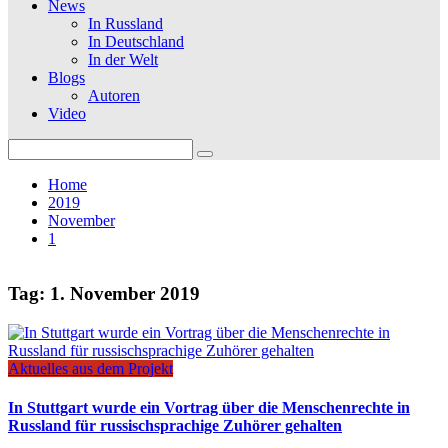
News
In Russland
In Deutschland
In der Welt
Blogs
Autoren
Video
Search
for:
Home
2019
November
1
Tag:
1. November 2019
Aktuelles aus dem Projekt
In Stuttgart wurde ein Vortrag über die Menschenrechte in
Russland für russischsprachige Zuhörer gehalten