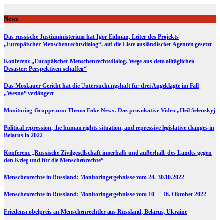
Skip
to
News
content
Das russische Justizministerium hat Igor Eidman, Leiter des Projekts
„Europäischer Menschenrechtsdialog“, auf die Liste ausländischer Agenten gesetzt
Konferenz „Europäischer Menschenrechtedialog. Wege aus dem alltäglichen
Desaster: Perspektiven schaffen“
Das Moskauer Gericht hat die Untersuchungshaft für drei Angeklagte im Fall
„Wesna“ verlängert
Monitoring-Gruppe zum Thema Fake News: Das provokative Video „Heil Selenskyj
Political repression, the human rights situation, and repressive legislative changes in
Belarus in 2022
Konferenz „Russische Zivilgesellschaft innerhalb und außerhalb des Landes gegen
den Krieg und für die Menschenrechte“
Menschenrechte in Russland: Monitoringergebnisse vom 24.-30.10.2022
Menschenrechte in Russland: Monitoringergebnisse vom 10 — 16. Oktober 2022
Friedensnobelpreis an Menschenrechtler aus Russland, Belarus, Ukraine