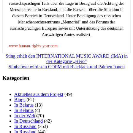
russischsprachigen Teils über die Lage in Bezug auf die Achtung der
Menschenrechte in Russland; und die Russen – über die Situation in
diesem Bereich in Deutschland. Unter Beteiligung des russischen
Menschenrechtszentrums „Memorial“ und des Forums der
russischsprachigen Europäer sowie mit Unterstützung des deutschen
Auswärtigen Amtes realisiert.
www.human-rights-year.com
Beitragsnavigation
Sting erhält den INTERNATIONAL MUSIC AWARD (IMA) in
der Kategorie „Hero“
Simbabwe wird sein СОРМ mit Blackjack und Palmen bauen
Kategorien
Aktuelles aus dem Projekt
(49)
Blogs
(62)
In Belarus
(13)
In Belarus
(4)
In der Welt
(70)
In Deutschland
(42)
In Russland
(353)
In Russland
(44)