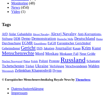
Monitoring
(48)
News
(454)
Video
(1)
Tags
Alexej Navalny
AfD
Aidar Gubaidulin
Anti-Korruptions-
Alexei Navalny
Demonstration
Deutschland
Demo
Stiftung
DDR
Deutsche Welle
Duma
EGMR
Durchsuchung
EuGH
Europäischer Gerichtshof
Einzeldemo
Gericht
Krim
Journalist
Kunst
Geheimdienst
ISIS
Jakutien
Kasan
Menschenrechte
Mord
Moskau
Moskauer Fall
Neue Größe
Russland
Polizei
Proteste
Schamane
Nischni Nowgorod
Plakat
Politik
Ukraine
Tschetschenien
Wahlen
Türkei
Verfolgung
Verschwundenen
Zelimkhan Khangoshvili
Путин
Woronesch
© Europäischer Menschenrechtsdialog Royale News by
Themebeez
Datenschutzerklärung
Impressum