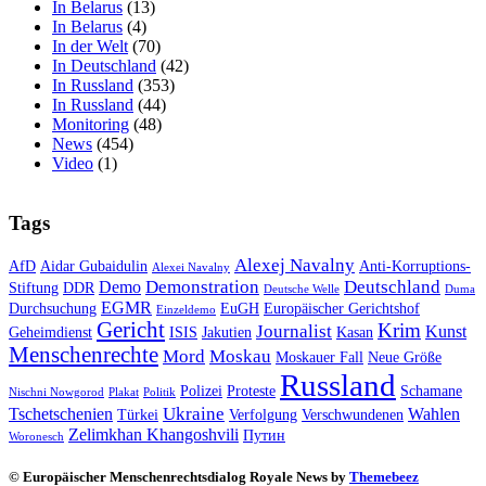
In Belarus
(13)
In Belarus
(4)
In der Welt
(70)
In Deutschland
(42)
In Russland
(353)
In Russland
(44)
Monitoring
(48)
News
(454)
Video
(1)
Tags
Alexej Navalny
AfD
Aidar Gubaidulin
Anti-Korruptions-
Alexei Navalny
Demonstration
Deutschland
Demo
Stiftung
DDR
Deutsche Welle
Duma
EGMR
Durchsuchung
EuGH
Europäischer Gerichtshof
Einzeldemo
Gericht
Krim
Journalist
Kunst
Geheimdienst
ISIS
Jakutien
Kasan
Menschenrechte
Mord
Moskau
Moskauer Fall
Neue Größe
Russland
Polizei
Proteste
Schamane
Nischni Nowgorod
Plakat
Politik
Ukraine
Tschetschenien
Wahlen
Türkei
Verfolgung
Verschwundenen
Zelimkhan Khangoshvili
Путин
Woronesch
© Europäischer Menschenrechtsdialog Royale News by
Themebeez