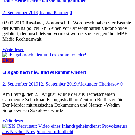
Tode. Seine Leiche wurde nicht gefunden
2. September 2019
Jeanna Krömer
0
02.09.2019 Russland, Woronesch In Woronesch haben vier Beamte
der Kriminalpolizei Nr. 5 einen vor Ort wohnhaften Viktor Shilov
gefoltert, der anschließend vermisst wurde, sagte gegenüber MBH
Media Rechtsanwalt
Weiterlesen
Blogs
«Es gab noch nie» und es kommt wieder!
2. September 2019
12. September 2019
Alexander Cherkasov
0
Am Freitag, den 23. August, wurde der aus Tschetschenien
stammende Zelimkhan Khangoshvili im Zentrum Berlins getötet.
Der Mörder mit russischen Dokumenten und Namen «Wadim
Sergejewitsch Sokolow» wurde
Weiterlesen