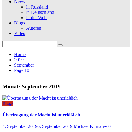
News
In Russland
In Deutschland
In der Welt
Blogs
Autoren
Video
Search
for:
Home
2019
September
Page 10
Monat:
September 2019
Blogs
Übertragung der Macht ist unerläßlich
4. September 2019
6. September 2019
Michael Klimarev
0