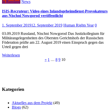
In Russland
News
ISIS-Recruteur: Video eines Inlandsgeheimdienst-Provokateurs
aus Nischni Nowgorod veröffentlicht
1. September 2019
12. September 2019
Human Rights Year
0
03.09.2019 Russland, Nischni Nowgorod Das Justizkollegium für
Militärangelegenheiten des Obersten Gerichtshofs der Russischen
Föderation prüfte am 22. August 2019 einen Einspruch gegen das
Urteil gegen drei
Weiterlesen
Beitragsnavigation
«
1
…
8
9
10
Kategorien
Aktuelles aus dem Projekt
(49)
Blogs
(62)