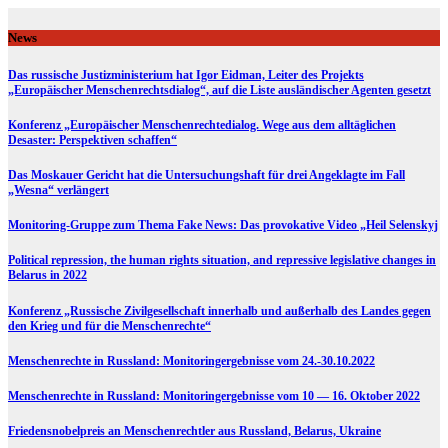
Skip
to
News
content
Das russische Justizministerium hat Igor Eidman, Leiter des Projekts
„Europäischer Menschenrechtsdialog“, auf die Liste ausländischer Agenten gesetzt
Konferenz „Europäischer Menschenrechtedialog. Wege aus dem alltäglichen
Desaster: Perspektiven schaffen“
Das Moskauer Gericht hat die Untersuchungshaft für drei Angeklagte im Fall
„Wesna“ verlängert
Monitoring-Gruppe zum Thema Fake News: Das provokative Video „Heil Selenskyj
Political repression, the human rights situation, and repressive legislative changes in
Belarus in 2022
Konferenz „Russische Zivilgesellschaft innerhalb und außerhalb des Landes gegen
den Krieg und für die Menschenrechte“
Menschenrechte in Russland: Monitoringergebnisse vom 24.-30.10.2022
Menschenrechte in Russland: Monitoringergebnisse vom 10 — 16. Oktober 2022
Friedensnobelpreis an Menschenrechtler aus Russland, Belarus, Ukraine