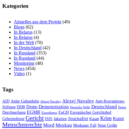
Kategorien
Aktuelles aus dem Projekt
(49)
Blogs
(62)
In Belarus
(13)
In Belarus
(4)
In der Welt
(70)
In Deutschland
(42)
In Russland
(353)
In Russland
(44)
Monitoring
(48)
News
(454)
Video
(1)
Tags
Alexej Navalny
AfD
Aidar Gubaidulin
Anti-Korruptions-
Alexei Navalny
Demonstration
Deutschland
Demo
Stiftung
DDR
Deutsche Welle
Duma
EGMR
Durchsuchung
EuGH
Europäischer Gerichtshof
Einzeldemo
Gericht
Krim
Journalist
Kunst
Geheimdienst
ISIS
Jakutien
Kasan
Menschenrechte
Mord
Moskau
Moskauer Fall
Neue Größe