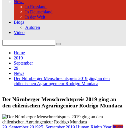
News
In Russland
In Deutschland
In der Welt
Blogs
Autoren
Video
Search
for:
Home
2019
September
29
News
Der Nürnberger Menschrechtspreis 2019 ging an den
chilenischen Agraringenieur Rodrigo Mundaca
Der Nürnberger Menschrechtspreis 2019 ging an
den chilenischen Agraringenieur Rodrigo Mundaca
29. September 2019
25. September 2019
Human Rights Year
In der