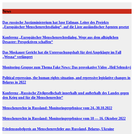
Skip
to
News
content
Das russische Justizministerium hat Igor Eidman, Leiter des Projekts
„Europäischer Menschenrechtsdialog“, auf die Liste ausländischer Agenten gesetzt
Konferenz „Europäischer Menschenrechtedialog. Wege aus dem alltäglichen
Desaster: Perspektiven schaffen“
Das Moskauer Gericht hat die Untersuchungshaft für drei Angeklagte im Fall
„Wesna“ verlängert
Monitoring-Gruppe zum Thema Fake News: Das provokative Video „Heil Selenskyj
Political repression, the human rights situation, and repressive legislative changes in
Belarus in 2022
Konferenz „Russische Zivilgesellschaft innerhalb und außerhalb des Landes gegen
den Krieg und für die Menschenrechte“
Menschenrechte in Russland: Monitoringergebnisse vom 24.-30.10.2022
Menschenrechte in Russland: Monitoringergebnisse vom 10 — 16. Oktober 2022
Friedensnobelpreis an Menschenrechtler aus Russland, Belarus, Ukraine