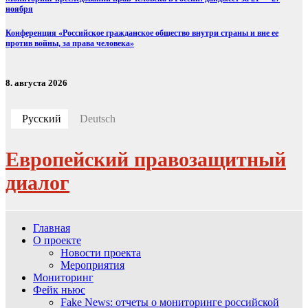
ноября
Конференция «Российское гражданское общество внутри страны и вне ее
против войны, за права человека»
8. августа 2026
Русский
Deutsch
Европейский правозащитный
диалог
Главная
О проекте
Новости проекта
Мероприятия
Мониторинг
Фейк ньюс
Fake News: отчеты о мониторинге российской