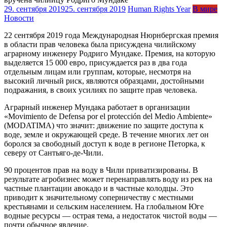
29. сентября 2019
25. сентября 2019
Human Rights Year
В мире
Новости
22 сентября 2019 года Международная Нюрнбергская премия
в области прав человека была присуждена чилийскому
аграрному инженеру Родриго Мундаке. Премия, на которую
выделяется 15 000 евро, присуждается раз в два года
отдельным лицам или группам, которые, несмотря на
высокий личный риск, являются образцами, достойными
подражания, в своих усилиях по защите прав человека.
Аграрный инженер Мундака работает в организации
«Movimiento de Defensa por el protección del Medio Ambiente»
(MODATIMA) что значит: движение по защите доступа к
воде, земле и окружающей среде. В течение многих лет он
боролся за свободный доступ к воде в регионе Петорка, к
северу от Сантьяго-де-Чили.
90 процентов прав на воду в Чили приватизированы. В
результате агробизнес может перенаправлять воду из рек на
частные плантации авокадо и в частные колодцы. Это
приводит к значительному соперничеству с местными
крестьянами и сельским населением. На глобальном Юге
водные ресурсы — острая тема, а недостаток чистой воды —
почти обычное явление.