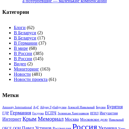
записям
а потерпевшие — маленькие компенсации
Категории
Блоги
(62)
В Беларуси
(2)
В Беларуси
(17)
В Германии
(37)
В мире
(68)
В России
(385)
В России
(145)
Видео
(2)
Мониторинг
(163)
Новости
(481)
Новости проекта
(61)
Метки
Бурятия
Amnesty International
АдГ
Айдар Губайдулин
Алексей Навальный
Берлин
Германия
ЕСПЧ
ГДР
Ингушетия
Госдума
Зелимхан Хангошвили
ИГИЛ
Крым
Мемориал
Интернет
Москва
Московское дело
Навальный
Россия
Украина
Павел Устинов
ОБСЕ
ООН
Росгвардия
Улан-