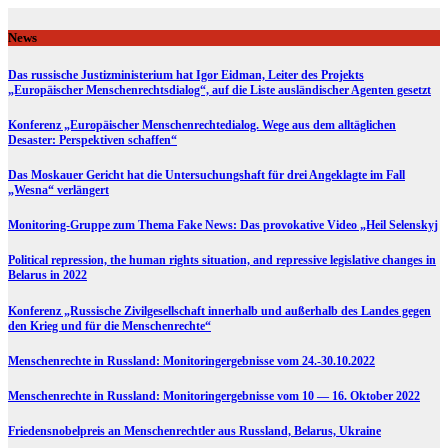
Skip
to
News
content
Das russische Justizministerium hat Igor Eidman, Leiter des Projekts
„Europäischer Menschenrechtsdialog“, auf die Liste ausländischer Agenten gesetzt
Konferenz „Europäischer Menschenrechtedialog. Wege aus dem alltäglichen
Desaster: Perspektiven schaffen“
Das Moskauer Gericht hat die Untersuchungshaft für drei Angeklagte im Fall
„Wesna“ verlängert
Monitoring-Gruppe zum Thema Fake News: Das provokative Video „Heil Selenskyj
Political repression, the human rights situation, and repressive legislative changes in
Belarus in 2022
Konferenz „Russische Zivilgesellschaft innerhalb und außerhalb des Landes gegen
den Krieg und für die Menschenrechte“
Menschenrechte in Russland: Monitoringergebnisse vom 24.-30.10.2022
Menschenrechte in Russland: Monitoringergebnisse vom 10 — 16. Oktober 2022
Friedensnobelpreis an Menschenrechtler aus Russland, Belarus, Ukraine