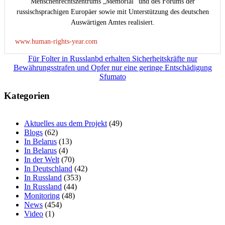
Menschenrechtszentrums „Memorial“ und des Forums der
russischsprachigen Europäer sowie mit Unterstützung des deutschen
Auswärtigen Amtes realisiert.
www.human-rights-year.com
Beitragsnavigation
Für Folter in Russlanbd erhalten Sicherheitskräfte nur
Bewährungsstrafen und Opfer nur eine geringe Entschädigung
Sfumato
Kategorien
Aktuelles aus dem Projekt
(49)
Blogs
(62)
In Belarus
(13)
In Belarus
(4)
In der Welt
(70)
In Deutschland
(42)
In Russland
(353)
In Russland
(44)
Monitoring
(48)
News
(454)
Video
(1)