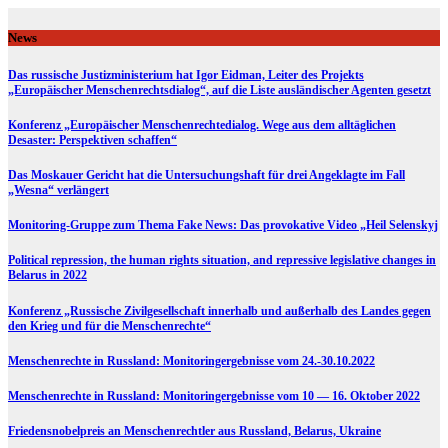
Skip
to
News
content
Das russische Justizministerium hat Igor Eidman, Leiter des Projekts
„Europäischer Menschenrechtsdialog“, auf die Liste ausländischer Agenten gesetzt
Konferenz „Europäischer Menschenrechtedialog. Wege aus dem alltäglichen
Desaster: Perspektiven schaffen“
Das Moskauer Gericht hat die Untersuchungshaft für drei Angeklagte im Fall
„Wesna“ verlängert
Monitoring-Gruppe zum Thema Fake News: Das provokative Video „Heil Selenskyj
Political repression, the human rights situation, and repressive legislative changes in
Belarus in 2022
Konferenz „Russische Zivilgesellschaft innerhalb und außerhalb des Landes gegen
den Krieg und für die Menschenrechte“
Menschenrechte in Russland: Monitoringergebnisse vom 24.-30.10.2022
Menschenrechte in Russland: Monitoringergebnisse vom 10 — 16. Oktober 2022
Friedensnobelpreis an Menschenrechtler aus Russland, Belarus, Ukraine