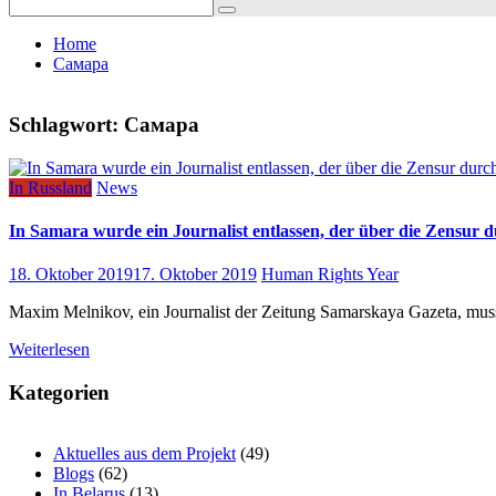
Search
for:
Home
Самара
Schlagwort:
Самара
In Russland
News
In Samara wurde ein Journalist entlassen, der über die Zensur 
18. Oktober 2019
17. Oktober 2019
Human Rights Year
Maxim Melnikov, ein Journalist der Zeitung Samarskaya Gazeta, muss
Weiterlesen
Kategorien
Aktuelles aus dem Projekt
(49)
Blogs
(62)
In Belarus
(13)