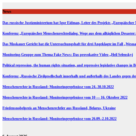
Skip
to
News
content
Das russische Justizministerium hat Igor Eidman, Leiter des Projekts „Europäischer 
Konferenz „Europäischer Menschenrechtedialog. Wege aus dem alltäglichen Desaster:
Das Moskauer Gericht hat die Untersuchungshaft für drei Angeklagte im Fall „Wesna
Monitoring-Gruppe zum Thema Fake News: Das provokative Video „Heil Selenskyj
Political repression, the human rights situation, and repressive legislative changes in 
Konferenz „Russische Zivilgesellschaft innerhalb und außerhalb des Landes gegen d
Menschenrechte in Russland: Monitoringergebnisse vom 24.-30.10.2022
Menschenrechte in Russland: Monitoringergebnisse vom 10 — 16. Oktober 2022
Friedensnobelpreis an Menschenrechtler aus Russland, Belarus, Ukraine
Menschenrechte in Russland: Monitoringergebnisse vom 26.09.-2.10.2022