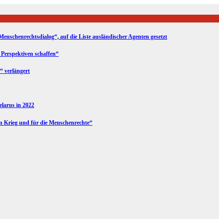
Menschenrechtsdialog“, auf die Liste ausländischer Agenten gesetzt
 Perspektiven schaffen“
“ verlängert
Belarus in 2022
en Krieg und für die Menschenrechte“