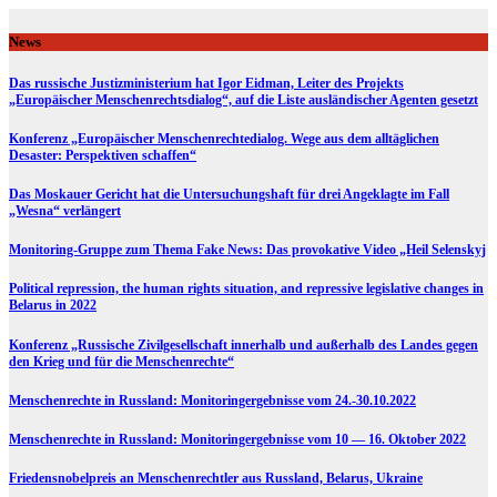
Skip
to
News
content
Das russische Justizministerium hat Igor Eidman, Leiter des Projekts
„Europäischer Menschenrechtsdialog“, auf die Liste ausländischer Agenten gesetzt
Konferenz „Europäischer Menschenrechtedialog. Wege aus dem alltäglichen
Desaster: Perspektiven schaffen“
Das Moskauer Gericht hat die Untersuchungshaft für drei Angeklagte im Fall
„Wesna“ verlängert
Monitoring-Gruppe zum Thema Fake News: Das provokative Video „Heil Selenskyj
Political repression, the human rights situation, and repressive legislative changes in
Belarus in 2022
Konferenz „Russische Zivilgesellschaft innerhalb und außerhalb des Landes gegen
den Krieg und für die Menschenrechte“
Menschenrechte in Russland: Monitoringergebnisse vom 24.-30.10.2022
Menschenrechte in Russland: Monitoringergebnisse vom 10 — 16. Oktober 2022
Friedensnobelpreis an Menschenrechtler aus Russland, Belarus, Ukraine