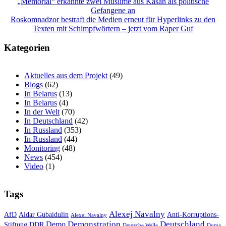
Beitragsnavigation
„Memorial“ erkannte zwei Muslime aus Kasan als politische
Gefangene an
Roskomnadzor bestraft die Medien erneut für Hyperlinks zu den
Texten mit Schimpfwörtern – jetzt vom Raper Guf
Kategorien
Aktuelles aus dem Projekt
(49)
Blogs
(62)
In Belarus
(13)
In Belarus
(4)
In der Welt
(70)
In Deutschland
(42)
In Russland
(353)
In Russland
(44)
Monitoring
(48)
News
(454)
Video
(1)
Tags
Alexej Navalny
AfD
Aidar Gubaidulin
Anti-Korruptions-
Alexei Navalny
Demonstration
Deutschland
Demo
Stiftung
DDR
Deutsche Welle
Duma