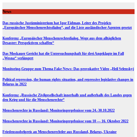
Skip
to
News
content
Das russische Justizministerium hat Igor Eidman, Leiter des Projekts
„Europäischer Menschenrechtsdialog“, auf die Liste ausländischer Agenten gesetzt
Konferenz „Europäischer Menschenrechtedialog. Wege aus dem alltäglichen
Desaster: Perspektiven schaffen“
Das Moskauer Gericht hat die Untersuchungshaft für drei Angeklagte im Fall
„Wesna“ verlängert
Monitoring-Gruppe zum Thema Fake News: Das provokative Video „Heil Selenskyj
Political repression, the human rights situation, and repressive legislative changes in
Belarus in 2022
Konferenz „Russische Zivilgesellschaft innerhalb und außerhalb des Landes gegen
den Krieg und für die Menschenrechte“
Menschenrechte in Russland: Monitoringergebnisse vom 24.-30.10.2022
Menschenrechte in Russland: Monitoringergebnisse vom 10 — 16. Oktober 2022
Friedensnobelpreis an Menschenrechtler aus Russland, Belarus, Ukraine