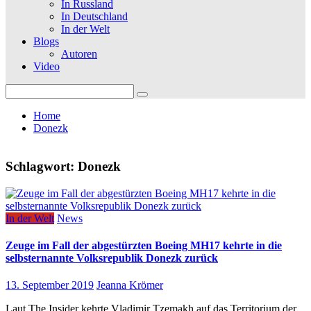
In Russland
In Deutschland
In der Welt
Blogs
Autoren
Video
Search
for:
Home
Donezk
Schlagwort:
Donezk
In der Welt
News
Zeuge im Fall der abgestürzten Boeing MH17 kehrte in die
selbsternannte Volksrepublik Donezk zurück
13. September 2019
Jeanna Krömer
Laut The Insider kehrte Vladimir Tzemakh auf das Territorium der