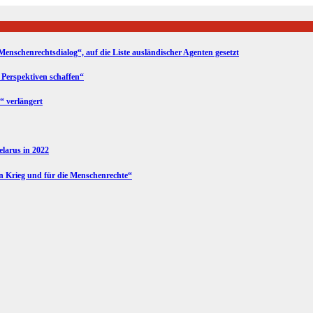
Menschenrechtsdialog“, auf die Liste ausländischer Agenten gesetzt
 Perspektiven schaffen“
“ verlängert
Belarus in 2022
en Krieg und für die Menschenrechte“