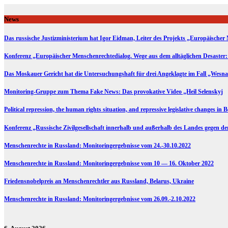
Skip
to
News
content
Das russische Justizministerium hat Igor Eidman, Leiter des Projekts „Europäischer 
Konferenz „Europäischer Menschenrechtedialog. Wege aus dem alltäglichen Desaster:
Das Moskauer Gericht hat die Untersuchungshaft für drei Angeklagte im Fall „Wesna
Monitoring-Gruppe zum Thema Fake News: Das provokative Video „Heil Selenskyj
Political repression, the human rights situation, and repressive legislative changes in 
Konferenz „Russische Zivilgesellschaft innerhalb und außerhalb des Landes gegen d
Menschenrechte in Russland: Monitoringergebnisse vom 24.-30.10.2022
Menschenrechte in Russland: Monitoringergebnisse vom 10 — 16. Oktober 2022
Friedensnobelpreis an Menschenrechtler aus Russland, Belarus, Ukraine
Menschenrechte in Russland: Monitoringergebnisse vom 26.09.-2.10.2022