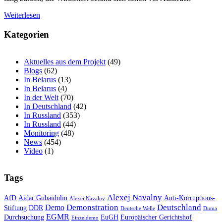
Weiterlesen
Kategorien
Aktuelles aus dem Projekt
(49)
Blogs
(62)
In Belarus
(13)
In Belarus
(4)
In der Welt
(70)
In Deutschland
(42)
In Russland
(353)
In Russland
(44)
Monitoring
(48)
News
(454)
Video
(1)
Tags
Alexej Navalny
AfD
Aidar Gubaidulin
Anti-Korruptions-
Alexei Navalny
Demonstration
Deutschland
Demo
Stiftung
DDR
Deutsche Welle
Duma
EGMR
Durchsuchung
EuGH
Europäischer Gerichtshof
Einzeldemo