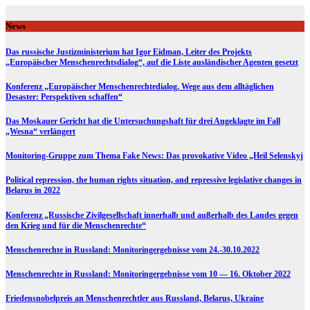
Skip
to
News
content
Das russische Justizministerium hat Igor Eidman, Leiter des Projekts
„Europäischer Menschenrechtsdialog“, auf die Liste ausländischer Agenten gesetzt
Konferenz „Europäischer Menschenrechtedialog. Wege aus dem alltäglichen
Desaster: Perspektiven schaffen“
Das Moskauer Gericht hat die Untersuchungshaft für drei Angeklagte im Fall
„Wesna“ verlängert
Monitoring-Gruppe zum Thema Fake News: Das provokative Video „Heil Selenskyj
Political repression, the human rights situation, and repressive legislative changes in
Belarus in 2022
Konferenz „Russische Zivilgesellschaft innerhalb und außerhalb des Landes gegen
den Krieg und für die Menschenrechte“
Menschenrechte in Russland: Monitoringergebnisse vom 24.-30.10.2022
Menschenrechte in Russland: Monitoringergebnisse vom 10 — 16. Oktober 2022
Friedensnobelpreis an Menschenrechtler aus Russland, Belarus, Ukraine