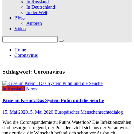
In Russland
In Deutschland
In der Welt
Blogs
Autoren
Video
Search
for:
Home
Coronavirus
Schlagwort:
Coronavirus
In Russland
News
Krise im Kreml: Das System Putin und die Seuche
15. Mai 2020
15. Mai 2020
Europäischer Menschenrechtedialog
Wird die Coro­na­pan­de­mie zu Putins Water­loo? Die Infek­ti­ons­zah­len
sind besorg­nis­er­re­gend, der Prä­si­dent zieht sich aus der Ver­ant­wor­
tung zurück, die Wirt­schaft befand sich schon vor Aus­bruch