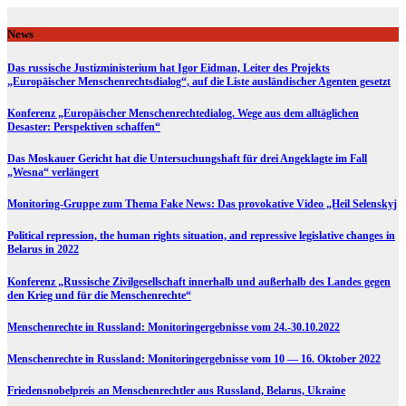
Skip
to
News
content
Das russische Justizministerium hat Igor Eidman, Leiter des Projekts
„Europäischer Menschenrechtsdialog“, auf die Liste ausländischer Agenten gesetzt
Konferenz „Europäischer Menschenrechtedialog. Wege aus dem alltäglichen
Desaster: Perspektiven schaffen“
Das Moskauer Gericht hat die Untersuchungshaft für drei Angeklagte im Fall
„Wesna“ verlängert
Monitoring-Gruppe zum Thema Fake News: Das provokative Video „Heil Selenskyj
Political repression, the human rights situation, and repressive legislative changes in
Belarus in 2022
Konferenz „Russische Zivilgesellschaft innerhalb und außerhalb des Landes gegen
den Krieg und für die Menschenrechte“
Menschenrechte in Russland: Monitoringergebnisse vom 24.-30.10.2022
Menschenrechte in Russland: Monitoringergebnisse vom 10 — 16. Oktober 2022
Friedensnobelpreis an Menschenrechtler aus Russland, Belarus, Ukraine