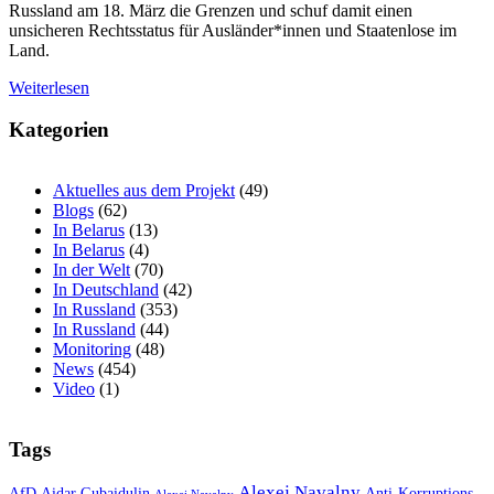
Russland am 18. März die Grenzen und schuf damit einen
unsicheren Rechtsstatus für Ausländer*innen und Staatenlose im
Land.
Weiterlesen
Kategorien
Aktuelles aus dem Projekt
(49)
Blogs
(62)
In Belarus
(13)
In Belarus
(4)
In der Welt
(70)
In Deutschland
(42)
In Russland
(353)
In Russland
(44)
Monitoring
(48)
News
(454)
Video
(1)
Tags
Alexej Navalny
AfD
Aidar Gubaidulin
Anti-Korruptions-