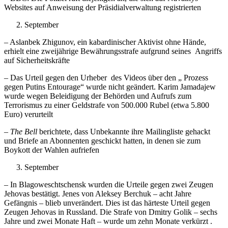
Websites auf Anweisung der Präsidialverwaltung registrierten
September
– Aslanbek Zhigunov, ein kabardinischer Aktivist ohne Hände,
erhielt eine zweijährige Bewährungsstrafe aufgrund seines Angriffs
auf Sicherheitskräfte
– Das Urteil gegen den Urheber des Videos über den „ Prozess
gegen Putins Entourage“ wurde nicht geändert. Karim Jamadajew
wurde wegen Beleidigung der Behörden und Aufrufs zum
Terrorismus zu einer Geldstrafe von 500.000 Rubel (etwa 5.800
Euro) verurteilt
–
The Bell
berichtete, dass Unbekannte ihre Mailingliste gehackt
und Briefe an Abonnenten geschickt hatten, in denen sie zum
Boykott der Wahlen aufriefen
September
– In Blagoweschtschensk wurden die Urteile gegen zwei Zeugen
Jehovas bestätigt. Jenes von Aleksey Berchuk – acht Jahre
Gefängnis – blieb unverändert. Dies ist das härteste Urteil gegen
Zeugen Jehovas in Russland. Die Strafe von Dmitry Golik – sechs
Jahre und zwei Monate Haft – wurde um zehn Monate verkürzt .