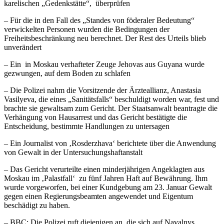
karelischen „Gedenkstätte“, überprüfen
– Für die in den Fall des „Standes von föderaler Bedeutung“
verwickelten Personen wurden die Bedingungen der
Freiheitsbeschränkung neu berechnet. Der Rest des Urteils blieb
unverändert
– Ein in Moskau verhafteter Zeuge Jehovas aus Guyana wurde
gezwungen, auf dem Boden zu schlafen
– Die Polizei nahm die Vorsitzende der Ärzteallianz, Anastasia
Vasilyeva, die eines „Sanitätsfalls“ beschuldigt worden war, fest und
brachte sie gewaltsam zum Gericht. Der Staatsanwalt beantragte die
Verhängung von Hausarrest und das Gericht bestätigte die
Entscheidung, bestimmte Handlungen zu untersagen
– Ein Journalist von ‚Rosderzhava‘ berichtete über die Anwendung
von Gewalt in der Untersuchungshaftanstalt
– Das Gericht verurteilte einen minderjährigen Angeklagten aus
Moskau im ‚Palastfall‘ zu fünf Jahren Haft auf Bewährung. Ihm
wurde vorgeworfen, bei einer Kundgebung am 23. Januar Gewalt
gegen einen Regierungsbeamten angewendet und Eigentum
beschädigt zu haben.
– BBC: Die Polizei ruft diejenigen an, die sich auf Navalnys