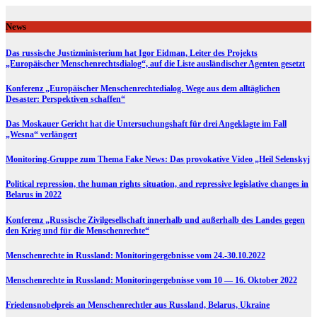
Skip
to
News
content
Das russische Justizministerium hat Igor Eidman, Leiter des Projekts
„Europäischer Menschenrechtsdialog“, auf die Liste ausländischer Agenten gesetzt
Konferenz „Europäischer Menschenrechtedialog. Wege aus dem alltäglichen
Desaster: Perspektiven schaffen“
Das Moskauer Gericht hat die Untersuchungshaft für drei Angeklagte im Fall
„Wesna“ verlängert
Monitoring-Gruppe zum Thema Fake News: Das provokative Video „Heil Selenskyj
Political repression, the human rights situation, and repressive legislative changes in
Belarus in 2022
Konferenz „Russische Zivilgesellschaft innerhalb und außerhalb des Landes gegen
den Krieg und für die Menschenrechte“
Menschenrechte in Russland: Monitoringergebnisse vom 24.-30.10.2022
Menschenrechte in Russland: Monitoringergebnisse vom 10 — 16. Oktober 2022
Friedensnobelpreis an Menschenrechtler aus Russland, Belarus, Ukraine