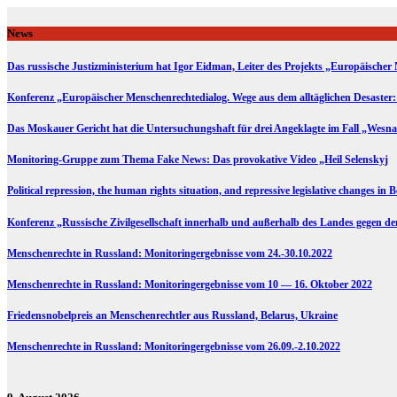
Skip
to
News
content
Das russische Justizministerium hat Igor Eidman, Leiter des Projekts „Europäischer 
Konferenz „Europäischer Menschenrechtedialog. Wege aus dem alltäglichen Desaster:
Das Moskauer Gericht hat die Untersuchungshaft für drei Angeklagte im Fall „Wesna
Monitoring-Gruppe zum Thema Fake News: Das provokative Video „Heil Selenskyj
Political repression, the human rights situation, and repressive legislative changes in 
Konferenz „Russische Zivilgesellschaft innerhalb und außerhalb des Landes gegen d
Menschenrechte in Russland: Monitoringergebnisse vom 24.-30.10.2022
Menschenrechte in Russland: Monitoringergebnisse vom 10 — 16. Oktober 2022
Friedensnobelpreis an Menschenrechtler aus Russland, Belarus, Ukraine
Menschenrechte in Russland: Monitoringergebnisse vom 26.09.-2.10.2022