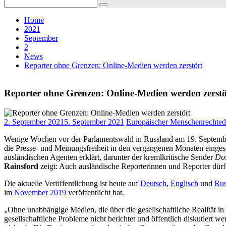
Search
for:
Home
2021
September
2
News
Reporter ohne Grenzen: Online-Medien werden zerstört
Reporter ohne Grenzen: Online-Medien werden zerstö
2. September 2021
5. September 2021
Europäischer Menschenrechted
Wenige Wochen vor der Parlamentswahl in Russland am 19. September 
die Presse- und Meinungsfreiheit in den vergangenen Monaten eingesc
ausländischen Agenten erklärt, darunter der kremlkritische Sender
Do
Rainsford
zeigt: Auch ausländische Reporterinnen und Reporter dürfen
Die aktuelle Veröffentlichung ist heute auf
Deutsch
,
Englisch
und
Rus
im
November 2019
veröffentlicht hat.
„Ohne unabhängige Medien, die über die gesellschaftliche Realität in
gesellschaftliche Probleme nicht berichtet und öffentlich diskutiert 