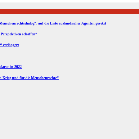
Menschenrechtsdialog“, auf die Liste ausländischer Agenten gesetzt
 Perspektiven schaffen“
“ verlängert
Belarus in 2022
en Krieg und für die Menschenrechte“