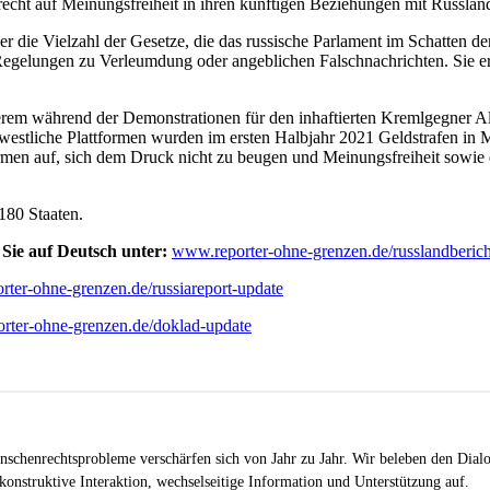
echt auf Meinungsfreiheit in ihren künftigen Beziehungen mit Russlan
r die Vielzahl der Gesetze, die das russische Parlament im Schatten d
gelungen zu Verleumdung oder angeblichen Falschnachrichten. Sie er
em während der Demonstrationen für den inhaftierten Kremlgegner Al
 westliche Plattformen wurden im ersten Halbjahr 2021 Geldstrafen in M
tformen auf, sich dem Druck nicht zu beugen und Meinungsfreiheit sowie
 180 Staaten.
 Sie auf Deutsch unter:
www.reporter-ohne-grenzen.de/russlandberich
ter-ohne-grenzen.de/russiareport-update
rter-ohne-grenzen.de/doklad-update
schenrechtsprobleme verschärfen sich von Jahr zu Jahr. Wir beleben den Dialo
onstruktive Interaktion, wechselseitige Information und Unterstützung auf.