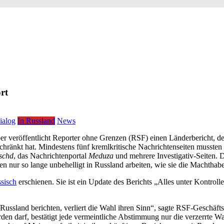
rt
ialog
In Russland
News
veröffentlicht Reporter ohne Grenzen (RSF) einen Länderbericht, der 
hränkt hat. Mindestens fünf kremlkritische Nachrichtenseiten mussten 
schd
, das Nachrichtenportal
Meduza
und mehrere Investigativ-Seiten. 
 nur so lange unbehelligt in Russland arbeiten, wie sie die Machthaben
sisch
erschienen. Sie ist ein Update des Berichts „Alles unter Kontro
 Russland berichten, verliert die Wahl ihren Sinn“, sagte RSF-Geschäft
werden darf, bestätigt jede vermeintliche Abstimmung nur die verzerrte