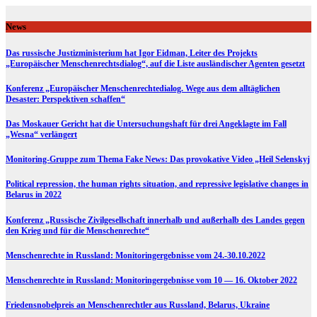
Skip
to
News
content
Das russische Justizministerium hat Igor Eidman, Leiter des Projekts
„Europäischer Menschenrechtsdialog“, auf die Liste ausländischer Agenten gesetzt
Konferenz „Europäischer Menschenrechtedialog. Wege aus dem alltäglichen
Desaster: Perspektiven schaffen“
Das Moskauer Gericht hat die Untersuchungshaft für drei Angeklagte im Fall
„Wesna“ verlängert
Monitoring-Gruppe zum Thema Fake News: Das provokative Video „Heil Selenskyj
Political repression, the human rights situation, and repressive legislative changes in
Belarus in 2022
Konferenz „Russische Zivilgesellschaft innerhalb und außerhalb des Landes gegen
den Krieg und für die Menschenrechte“
Menschenrechte in Russland: Monitoringergebnisse vom 24.-30.10.2022
Menschenrechte in Russland: Monitoringergebnisse vom 10 — 16. Oktober 2022
Friedensnobelpreis an Menschenrechtler aus Russland, Belarus, Ukraine