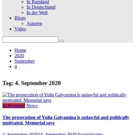
In Russland
In Deutschland
In der Welt
Blogs
Autoren
Video
Search
for:
Home
2020
September
4
Tag:
4. September 2020
In Russland
News
The prosecution of Yulia Galyamina is unlawful and politically
motivated, Memorial says
4. September 2020
16. September 2020
Europäischer