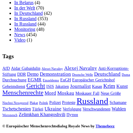
In Belarus
(4)
In der Welt
(70)
In Deutschland
(42)
In Russland
(353)
In Russland
(44)
Monitoring
(48)
News
(454)
Video
(1)
Tags
Alexej Navalny
AfD
Aidar Gubaidulin
Anti-Korruptions-
Alexei Navalny
Demonstration
Deutschland
Demo
Stiftung
DDR
Deutsche Welle
Duma
EGMR
Durchsuchung
EuGH
Europäischer Gerichtshof
Einzeldemo
Gericht
Krim
Journalist
Kunst
Geheimdienst
ISIS
Jakutien
Kasan
Menschenrechte
Mord
Moskau
Moskauer Fall
Neue Größe
Russland
Polizei
Proteste
Schamane
Nischni Nowgorod
Plakat
Politik
Ukraine
Tschetschenien
Wahlen
Türkei
Verfolgung
Verschwundenen
Zelimkhan Khangoshvili
Путин
Woronesch
© Europäischer Menschenrechtsdialog Royale News by
Themebeez