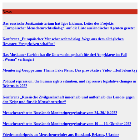
Skip
to
News
content
Das russische Justizministerium hat Igor Eidman, Leiter des Projekts
„Europäischer Menschenrechtsdialog“, auf die Liste ausländischer Agenten gesetzt
Konferenz „Europäischer Menschenrechtedialog. Wege aus dem alltäglichen
Desaster: Perspektiven schaffen“
Das Moskauer Gericht hat die Untersuchungshaft für drei Angeklagte im Fall
„Wesna“ verlängert
Monitoring-Gruppe zum Thema Fake News: Das provokative Video „Heil Selenskyj
Political repression, the human rights situation, and repressive legislative changes in
Belarus in 2022
Konferenz „Russische Zivilgesellschaft innerhalb und außerhalb des Landes gegen
den Krieg und für die Menschenrechte“
Menschenrechte in Russland: Monitoringergebnisse vom 24.-30.10.2022
Menschenrechte in Russland: Monitoringergebnisse vom 10 — 16. Oktober 2022
Friedensnobelpreis an Menschenrechtler aus Russland, Belarus, Ukraine