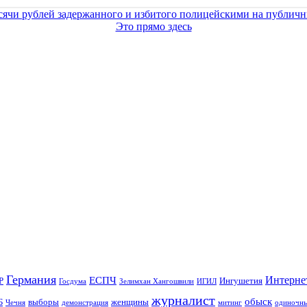
сячи рублей задержанного и избитого полицейскими на публич
Это прямо здесь
Германия
Интерне
ЕСПЧ
Р
Ингушетия
Госдума
Зелимхан Хангошвили
ИГИЛ
журналист
обыск
Б
выборы
женщины
Чечня
демонстрация
митинг
одиночны