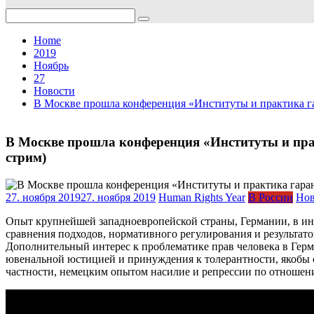
Search
for:
Home
2019
Ноябрь
27
Новости
В Москве прошла конференция «Институты и практика гар
В Москве прошла конференция «Институты и прак
стрим)
27. ноября 2019
27. ноября 2019
Human Rights Year
В России
Нов
Опыт крупнейшей западноевропейской страны, Германии, в инс
сравнения подходов, нормативного регулирования и результато
Дополнительный интерес к проблематике прав человека в Гер
ювенальной юстицией и принуждения к толерантности, якобы о
частности, немецким опытом насилие и репрессии по отношен