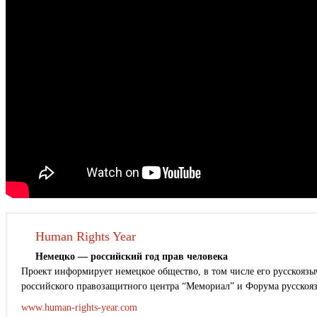
Human Rights Year
Немецко — российский год прав человека
Проект информирует немецкое общество, в том числе его русскоязыч
российского правозащитного центра “Мемориал” и Форума русскоя
www.human-rights-year.com