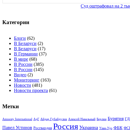
Навигация
Суд оштрафовал на 2 ты
по
записям
Категории
Блоги
(62)
В Беларуси
(2)
В Беларуси
(17)
В Германии
(37)
В мире
(68)
В России
(385)
В России
(145)
Видео
(2)
Мониторинг
(163)
Новости
(481)
Новости проекта
(61)
Метки
Бурятия
ГД
Amnesty International
АдГ
Айдар Губайдулин
Алексей Навальный
Берлин
Россия
Украина
Павел Устинов
ФБК
Росгвардия
ФС
Улан-Удэ