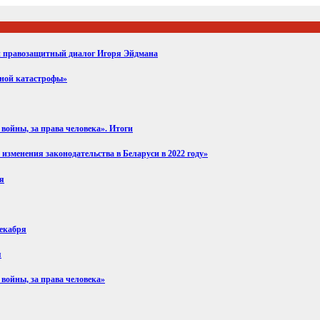
ий правозащитный диалог Игоря Эйдмана
вной катастрофы»
войны, за права человека». Итоги
изменения законодательства в Беларуси в 2022 году»
ря
декабря
я
 войны, за права человека»