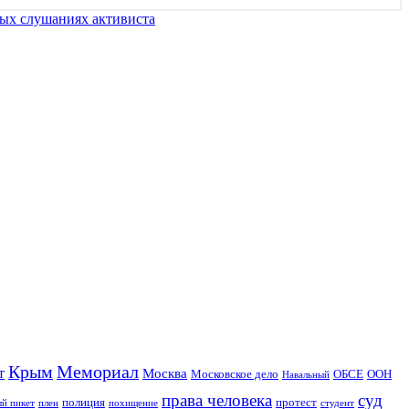
ных слушаниях активиста
Крым
Мемориал
т
Москва
Московское дело
ОБСЕ
ООН
Навальный
права человека
суд
полиция
протест
й пикет
плен
похищение
студент