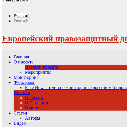
7. августа 2026
Русский
Deutsch
Европейский правозащитный д
Главная
О проекте
Новости проекта
Мероприятия
Мониторинг
Фейк ньюс
Fake News: отчеты о мониторинге российской про
Новости
В России
В Германии
В мире
Статьи
Авторы
Видео