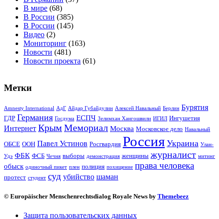
В мире
(68)
В России
(385)
В России
(145)
Видео
(2)
Мониторинг
(163)
Новости
(481)
Новости проекта
(61)
Метки
Бурятия
Amnesty International
АдГ
Айдар Губайдулин
Алексей Навальный
Берлин
Германия
ЕСПЧ
ГДР
Ингушетия
Госдума
Зелимхан Хангошвили
ИГИЛ
Крым
Мемориал
Интернет
Москва
Московское дело
Навальный
Россия
Украина
Павел Устинов
ОБСЕ
ООН
Росгвардия
Улан-
журналист
ФБК
ФСБ
выборы
женщины
Удэ
Чечня
демонстрация
митинг
права человека
обыск
полиция
одиночный пикет
плен
похищение
суд
убийство
шаман
протест
студент
© Europäischer Menschenrechtsdialog Royale News by
Themebeez
Защита пользовательских данных