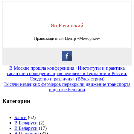
Ян Рачинский
Правозащитный Центр «Мемориал»
Навигация
В Москве прошла конференция «Институты и практика
гарантий соблюдения прав человека в Германии и России.
по
Сходство и различия» (Вёлся стрим)
записям
Тысячи немецких фермеров перекрыли движение транспорта
в центре Берлина
Категории
Блоги
(62)
В Беларуси
(2)
В Беларуси
(17)
В Германии
(37)