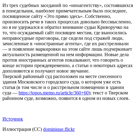
Из трех судебных заседаний по «иноагентству», состоявшихся
в понедельник, наиболее примечательным было последнее,
посвященное сайту «Это прямо здесь». Собственно,
произносить речи в таких процессах довольно бессмысленно,
но я не удержался и обратил внимание судьи Криворучко на
то, что осуждаемый сайт посвящен местам, где выносились
неправосудные приговоры, где сидели под стражей люди,
зачисленные в «иностранные агенты», где их расстреливали
— и появление маркировки на этом са
йте лишь подчеркивает
актуальность размещенной на нем информации. Новые дела
против иностранных агентов показывают, что говорить о
конце истории преждевременно, а статьи о некоторых адресах
дополняются и получают новое звучание.
Тверской районный суд расположен на месте снесенного
здания Московского городского суда, о котором уже есть
статья (в том числе и о расстрельном помещении в здании
суда —
https://topos.memo.ru/article/360+60
); текст о Тверском
районном суде, возможно, появится в одном из новых слоев.
Источник
Иллюстрация (СС)
dominique.flickr