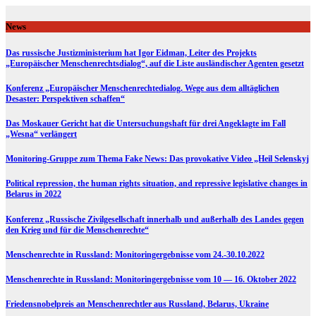
Skip
to
News
content
Das russische Justizministerium hat Igor Eidman, Leiter des Projekts
„Europäischer Menschenrechtsdialog“, auf die Liste ausländischer Agenten gesetzt
Konferenz „Europäischer Menschenrechtedialog. Wege aus dem alltäglichen
Desaster: Perspektiven schaffen“
Das Moskauer Gericht hat die Untersuchungshaft für drei Angeklagte im Fall
„Wesna“ verlängert
Monitoring-Gruppe zum Thema Fake News: Das provokative Video „Heil Selenskyj
Political repression, the human rights situation, and repressive legislative changes in
Belarus in 2022
Konferenz „Russische Zivilgesellschaft innerhalb und außerhalb des Landes gegen
den Krieg und für die Menschenrechte“
Menschenrechte in Russland: Monitoringergebnisse vom 24.-30.10.2022
Menschenrechte in Russland: Monitoringergebnisse vom 10 — 16. Oktober 2022
Friedensnobelpreis an Menschenrechtler aus Russland, Belarus, Ukraine