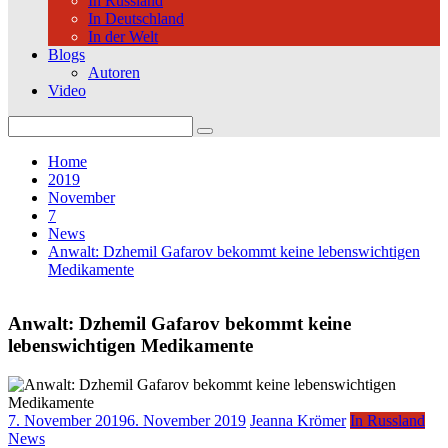
In Russland
In Deutschland
In der Welt
Blogs
Autoren
Video
Search
for:
Home
2019
November
7
News
Anwalt: Dzhemil Gafarov bekommt keine lebenswichtigen
Medikamente
Anwalt: Dzhemil Gafarov bekommt keine
lebenswichtigen Medikamente
7. November 2019
6. November 2019
Jeanna Krömer
In Russland
News