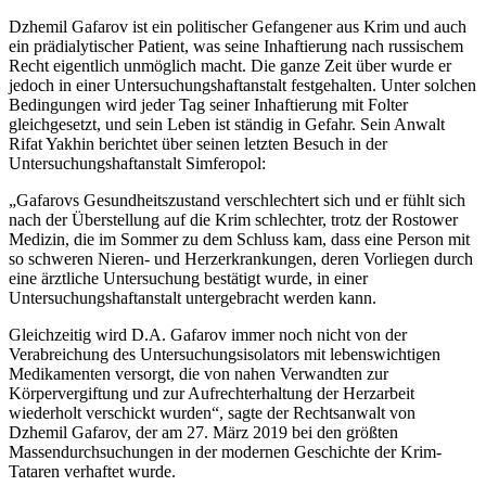
Dzhemil Gafarov ist ein politischer Gefangener aus Krim und auch
ein prädialytischer Patient, was seine Inhaftierung nach russischem
Recht eigentlich unmöglich macht. Die ganze Zeit über wurde er
jedoch in einer Untersuchungshaftanstalt festgehalten. Unter solchen
Bedingungen wird jeder Tag seiner Inhaftierung mit Folter
gleichgesetzt, und sein Leben ist ständig in Gefahr. Sein Anwalt
Rifat Yakhin berichtet über seinen letzten Besuch in der
Untersuchungshaftanstalt Simferopol:
„Gafarovs Gesundheitszustand verschlechtert sich und er fühlt sich
nach der Überstellung auf die Krim schlechter, trotz der Rostower
Medizin, die im Sommer zu dem Schluss kam, dass eine Person mit
so schweren Nieren- und Herzerkrankungen, deren Vorliegen durch
eine ärztliche Untersuchung bestätigt wurde, in einer
Untersuchungshaftanstalt untergebracht werden kann.
Gleichzeitig wird D.A. Gafarov immer noch nicht von der
Verabreichung des Untersuchungsisolators mit lebenswichtigen
Medikamenten versorgt, die von nahen Verwandten zur
Körpervergiftung und zur Aufrechterhaltung der Herzarbeit
wiederholt verschickt wurden“, sagte der Rechtsanwalt von
Dzhemil Gafarov, der am 27. März 2019 bei den größten
Massendurchsuchungen in der modernen Geschichte der Krim-
Tataren verhaftet wurde.