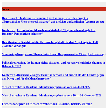
Skip
to
News
content
Das russische Justizministerium hat Igor Eidman, Leiter des Projekts
„Europäischer Menschenrechtsdialog“, auf die Liste ausländischer Agenten gesetzt
Konferenz „Europäischer Menschenrechtedialog. Wege aus dem alltäglichen
Desaster: Perspektiven schaffen“
Das Moskauer Gericht hat die Untersuchungshaft für drei Angeklagte im Fall
„Wesna“ verlängert
Monitoring-Gruppe zum Thema Fake News: Das provokative Video „Heil Selenskyj
Political repression, the human rights situation, and repressive legislative changes in
Belarus in 2022
Konferenz „Russische Zivilgesellschaft innerhalb und außerhalb des Landes gegen
den Krieg und für die Menschenrechte“
Menschenrechte in Russland: Monitoringergebnisse vom 24.-30.10.2022
Menschenrechte in Russland: Monitoringergebnisse vom 10 — 16. Oktober 2022
Friedensnobelpreis an Menschenrechtler aus Russland, Belarus, Ukraine