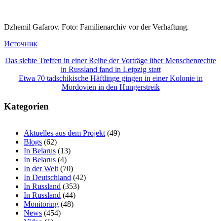
Dzhemil Gafarov. Foto: Familienarchiv vor der Verhaftung.
Источник
Beitragsnavigation
Das siebte Treffen in einer Reihe der Vorträge über Menschenrechte
in Russland fand in Leipzig statt
Etwa 70 tadschikische Häftlinge gingen in einer Kolonie in
Mordovien in den Hungerstreik
Kategorien
Aktuelles aus dem Projekt
(49)
Blogs
(62)
In Belarus
(13)
In Belarus
(4)
In der Welt
(70)
In Deutschland
(42)
In Russland
(353)
In Russland
(44)
Monitoring
(48)
News
(454)