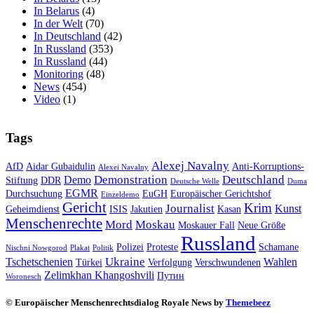
In Belarus
(4)
In der Welt
(70)
In Deutschland
(42)
In Russland
(353)
In Russland
(44)
Monitoring
(48)
News
(454)
Video
(1)
Tags
Alexej Navalny
AfD
Aidar Gubaidulin
Anti-Korruptions-
Alexei Navalny
Demonstration
Deutschland
Demo
Stiftung
DDR
Deutsche Welle
Duma
EGMR
Durchsuchung
EuGH
Europäischer Gerichtshof
Einzeldemo
Gericht
Krim
Journalist
Kunst
Geheimdienst
ISIS
Jakutien
Kasan
Menschenrechte
Mord
Moskau
Moskauer Fall
Neue Größe
Russland
Polizei
Proteste
Schamane
Nischni Nowgorod
Plakat
Politik
Ukraine
Tschetschenien
Wahlen
Türkei
Verfolgung
Verschwundenen
Zelimkhan Khangoshvili
Путин
Woronesch
© Europäischer Menschenrechtsdialog Royale News by
Themebeez