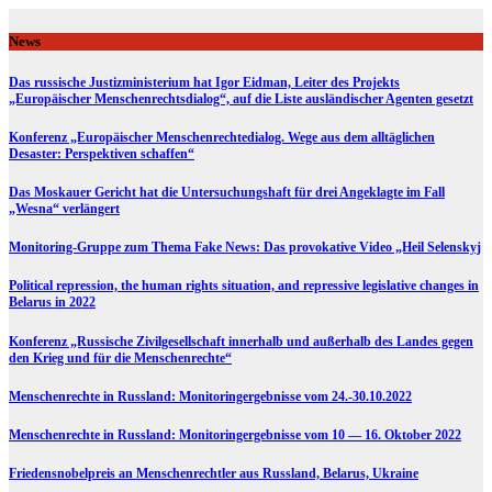
Skip
to
News
content
Das russische Justizministerium hat Igor Eidman, Leiter des Projekts
„Europäischer Menschenrechtsdialog“, auf die Liste ausländischer Agenten gesetzt
Konferenz „Europäischer Menschenrechtedialog. Wege aus dem alltäglichen
Desaster: Perspektiven schaffen“
Das Moskauer Gericht hat die Untersuchungshaft für drei Angeklagte im Fall
„Wesna“ verlängert
Monitoring-Gruppe zum Thema Fake News: Das provokative Video „Heil Selenskyj
Political repression, the human rights situation, and repressive legislative changes in
Belarus in 2022
Konferenz „Russische Zivilgesellschaft innerhalb und außerhalb des Landes gegen
den Krieg und für die Menschenrechte“
Menschenrechte in Russland: Monitoringergebnisse vom 24.-30.10.2022
Menschenrechte in Russland: Monitoringergebnisse vom 10 — 16. Oktober 2022
Friedensnobelpreis an Menschenrechtler aus Russland, Belarus, Ukraine