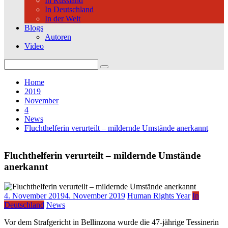
In Russland
In Deutschland
In der Welt
Blogs
Autoren
Video
Search
for:
Home
2019
November
4
News
Fluchthelferin verurteilt – mildernde Umstände anerkannt
Fluchthelferin verurteilt – mildernde Umstände
anerkannt
4. November 2019
4. November 2019
Human Rights Year
In
Deutschland
News
Vor dem Strafgericht in Bellinzona wurde die 47-jährige Tessinerin