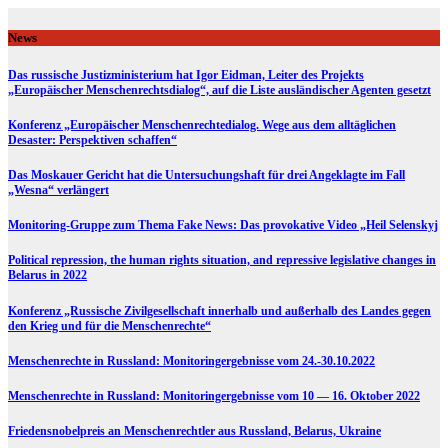
Skip
to
News
content
Das russische Justizministerium hat Igor Eidman, Leiter des Projekts
„Europäischer Menschenrechtsdialog“, auf die Liste ausländischer Agenten gesetzt
Konferenz „Europäischer Menschenrechtedialog. Wege aus dem alltäglichen
Desaster: Perspektiven schaffen“
Das Moskauer Gericht hat die Untersuchungshaft für drei Angeklagte im Fall
„Wesna“ verlängert
Monitoring-Gruppe zum Thema Fake News: Das provokative Video „Heil Selenskyj
Political repression, the human rights situation, and repressive legislative changes in
Belarus in 2022
Konferenz „Russische Zivilgesellschaft innerhalb und außerhalb des Landes gegen
den Krieg und für die Menschenrechte“
Menschenrechte in Russland: Monitoringergebnisse vom 24.-30.10.2022
Menschenrechte in Russland: Monitoringergebnisse vom 10 — 16. Oktober 2022
Friedensnobelpreis an Menschenrechtler aus Russland, Belarus, Ukraine