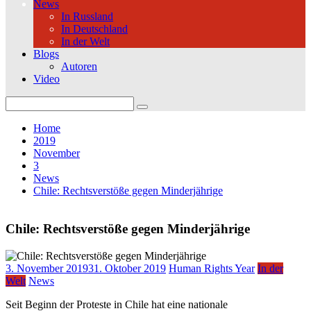
News
In Russland
In Deutschland
In der Welt
Blogs
Autoren
Video
Search
for:
Home
2019
November
3
News
Chile: Rechtsverstöße gegen Minderjährige
Chile: Rechtsverstöße gegen Minderjährige
3. November 2019
31. Oktober 2019
Human Rights Year
In der
Welt
News
Seit Beginn der Proteste in Chile hat eine nationale