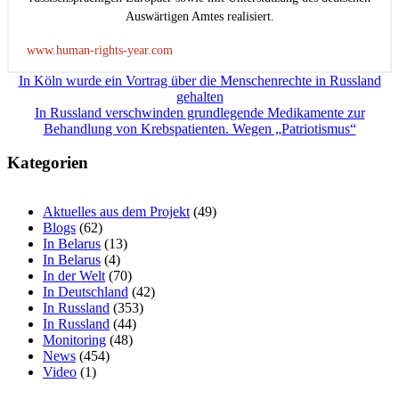
Auswärtigen Amtes realisiert.
www.human-rights-year.com
Beitragsnavigation
In Köln wurde ein Vortrag über die Menschenrechte in Russland
gehalten
In Russland verschwinden grundlegende Medikamente zur
Behandlung von Krebspatienten. Wegen „Patriotismus“
Kategorien
Aktuelles aus dem Projekt
(49)
Blogs
(62)
In Belarus
(13)
In Belarus
(4)
In der Welt
(70)
In Deutschland
(42)
In Russland
(353)
In Russland
(44)
Monitoring
(48)
News
(454)
Video
(1)