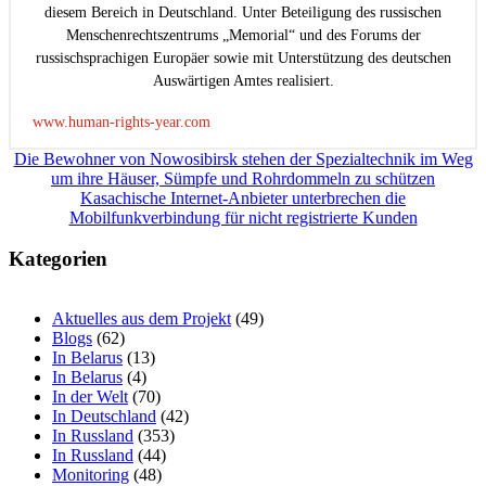
diesem Bereich in Deutschland. Unter Beteiligung des russischen
Menschenrechtszentrums „Memorial“ und des Forums der
russischsprachigen Europäer sowie mit Unterstützung des deutschen
Auswärtigen Amtes realisiert.
www.human-rights-year.com
Beitragsnavigation
Die Bewohner von Nowosibirsk stehen der Spezialtechnik im Weg
um ihre Häuser, Sümpfe und Rohrdommeln zu schützen
Kasachische Internet-Anbieter unterbrechen die
Mobilfunkverbindung für nicht registrierte Kunden
Kategorien
Aktuelles aus dem Projekt
(49)
Blogs
(62)
In Belarus
(13)
In Belarus
(4)
In der Welt
(70)
In Deutschland
(42)
In Russland
(353)
In Russland
(44)
Monitoring
(48)