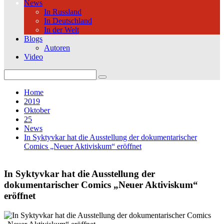
News
In Russland
In Deutschland
In der Welt
Blogs
Autoren
Video
Search
for:
Home
2019
Oktober
25
News
In Syktyvkar hat die Ausstellung der dokumentarischer
Comics „Neuer Aktiviskum“ eröffnet
In Syktyvkar hat die Ausstellung der
dokumentarischer Comics „Neuer Aktiviskum“
eröffnet