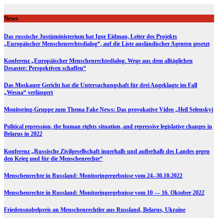
Skip
to
News
content
Das russische Justizministerium hat Igor Eidman, Leiter des Projekts
„Europäischer Menschenrechtsdialog“, auf die Liste ausländischer Agenten gesetzt
Konferenz „Europäischer Menschenrechtedialog. Wege aus dem alltäglichen
Desaster: Perspektiven schaffen“
Das Moskauer Gericht hat die Untersuchungshaft für drei Angeklagte im Fall
„Wesna“ verlängert
Monitoring-Gruppe zum Thema Fake News: Das provokative Video „Heil Selenskyj
Political repression, the human rights situation, and repressive legislative changes in
Belarus in 2022
Konferenz „Russische Zivilgesellschaft innerhalb und außerhalb des Landes gegen
den Krieg und für die Menschenrechte“
Menschenrechte in Russland: Monitoringergebnisse vom 24.-30.10.2022
Menschenrechte in Russland: Monitoringergebnisse vom 10 — 16. Oktober 2022
Friedensnobelpreis an Menschenrechtler aus Russland, Belarus, Ukraine