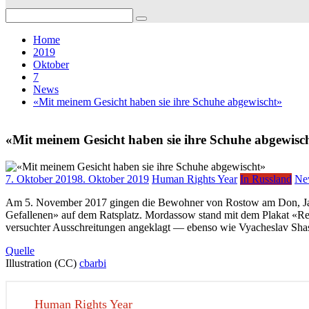
Search
for:
Home
2019
Oktober
7
News
«Mit meinem Gesicht haben sie ihre Schuhe abgewischt»
«Mit meinem Gesicht haben sie ihre Schuhe abgewisc
7. Oktober 2019
8. Oktober 2019
Human Rights Year
In Russland
Ne
Am 5. November 2017 gingen die Bewohner von Rostow am Don, Jan
Gefallenen» auf dem Ratsplatz. Mordassow stand mit dem Plakat «
versuchter Ausschreitungen angeklagt — ebenso wie Vyacheslav Sha
Quelle
Illustration (CC)
cbarbi
Human Rights Year