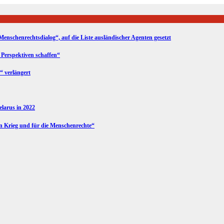
Menschenrechtsdialog“, auf die Liste ausländischer Agenten gesetzt
 Perspektiven schaffen“
“ verlängert
Belarus in 2022
en Krieg und für die Menschenrechte“