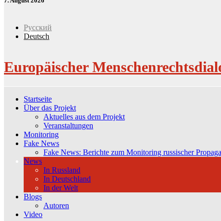
7. August 2026
Русский
Deutsch
Europäischer Menschenrechtsdial
Startseite
Über das Projekt
Aktuelles aus dem Projekt
Veranstaltungen
Monitoring
Fake News
Fake News: Berichte zum Monitoring russischer Propag
News
In Russland
In Deutschland
In der Welt
Blogs
Autoren
Video