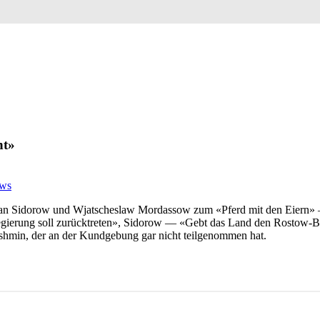
ht»
ws
 Sidorow und Wjatscheslaw Mordassow zum «Pferd mit den Eiern» — 
Regierung soll zurücktreten», Sidorow — «Gebt das Land den Rostow
shmin, der an der Kundgebung gar nicht teilgenommen hat.