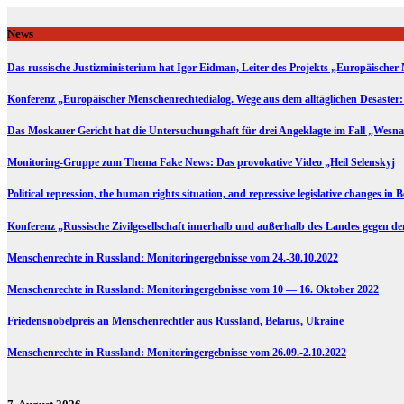
Skip
to
News
content
Das russische Justizministerium hat Igor Eidman, Leiter des Projekts „Europäischer 
Konferenz „Europäischer Menschenrechtedialog. Wege aus dem alltäglichen Desaster:
Das Moskauer Gericht hat die Untersuchungshaft für drei Angeklagte im Fall „Wesna
Monitoring-Gruppe zum Thema Fake News: Das provokative Video „Heil Selenskyj
Political repression, the human rights situation, and repressive legislative changes in 
Konferenz „Russische Zivilgesellschaft innerhalb und außerhalb des Landes gegen d
Menschenrechte in Russland: Monitoringergebnisse vom 24.-30.10.2022
Menschenrechte in Russland: Monitoringergebnisse vom 10 — 16. Oktober 2022
Friedensnobelpreis an Menschenrechtler aus Russland, Belarus, Ukraine
Menschenrechte in Russland: Monitoringergebnisse vom 26.09.-2.10.2022