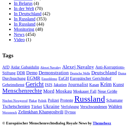
In Belarus
(4)
In der Welt
(70)
In Deutschland
(42)
In Russland
(353)
In Russland
(44)
Monitoring
(48)
News
(454)
Video
(1)
Tags
Alexej Navalny
AfD
Aidar Gubaidulin
Anti-Korruptions-
Alexei Navalny
Demonstration
Deutschland
Demo
Stiftung
DDR
Deutsche Welle
Duma
EGMR
Durchsuchung
EuGH
Europäischer Gerichtshof
Einzeldemo
Gericht
Krim
Journalist
Kunst
Geheimdienst
ISIS
Jakutien
Kasan
Menschenrechte
Mord
Moskau
Moskauer Fall
Neue Größe
Russland
Polizei
Proteste
Schamane
Nischni Nowgorod
Plakat
Politik
Ukraine
Tschetschenien
Wahlen
Türkei
Verfolgung
Verschwundenen
Zelimkhan Khangoshvili
Путин
Woronesch
© Europäischer Menschenrechtsdialog Royale News by
Themebeez