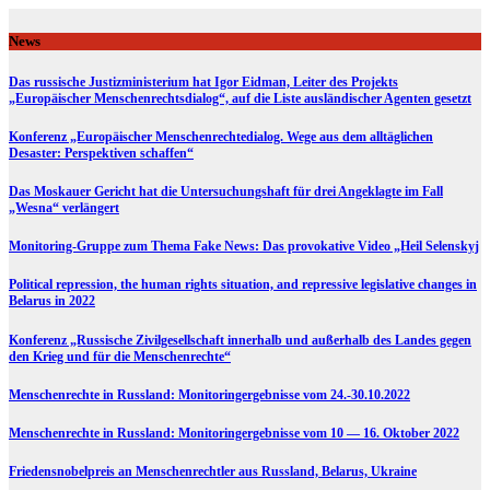
Skip
to
News
content
Das russische Justizministerium hat Igor Eidman, Leiter des Projekts
„Europäischer Menschenrechtsdialog“, auf die Liste ausländischer Agenten gesetzt
Konferenz „Europäischer Menschenrechtedialog. Wege aus dem alltäglichen
Desaster: Perspektiven schaffen“
Das Moskauer Gericht hat die Untersuchungshaft für drei Angeklagte im Fall
„Wesna“ verlängert
Monitoring-Gruppe zum Thema Fake News: Das provokative Video „Heil Selenskyj
Political repression, the human rights situation, and repressive legislative changes in
Belarus in 2022
Konferenz „Russische Zivilgesellschaft innerhalb und außerhalb des Landes gegen
den Krieg und für die Menschenrechte“
Menschenrechte in Russland: Monitoringergebnisse vom 24.-30.10.2022
Menschenrechte in Russland: Monitoringergebnisse vom 10 — 16. Oktober 2022
Friedensnobelpreis an Menschenrechtler aus Russland, Belarus, Ukraine