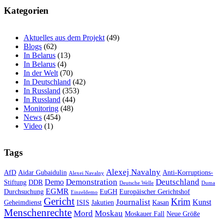
Kategorien
Aktuelles aus dem Projekt
(49)
Blogs
(62)
In Belarus
(13)
In Belarus
(4)
In der Welt
(70)
In Deutschland
(42)
In Russland
(353)
In Russland
(44)
Monitoring
(48)
News
(454)
Video
(1)
Tags
Alexej Navalny
AfD
Aidar Gubaidulin
Anti-Korruptions-
Alexei Navalny
Demonstration
Deutschland
Demo
Stiftung
DDR
Deutsche Welle
Duma
EGMR
Durchsuchung
EuGH
Europäischer Gerichtshof
Einzeldemo
Gericht
Krim
Journalist
Kunst
Geheimdienst
ISIS
Jakutien
Kasan
Menschenrechte
Mord
Moskau
Moskauer Fall
Neue Größe