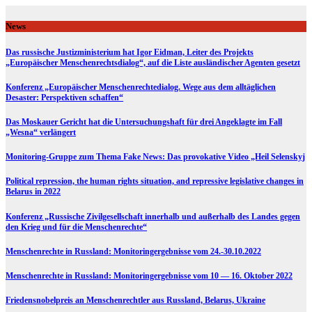
Skip
to
News
content
Das russische Justizministerium hat Igor Eidman, Leiter des Projekts
„Europäischer Menschenrechtsdialog“, auf die Liste ausländischer Agenten gesetzt
Konferenz „Europäischer Menschenrechtedialog. Wege aus dem alltäglichen
Desaster: Perspektiven schaffen“
Das Moskauer Gericht hat die Untersuchungshaft für drei Angeklagte im Fall
„Wesna“ verlängert
Monitoring-Gruppe zum Thema Fake News: Das provokative Video „Heil Selenskyj
Political repression, the human rights situation, and repressive legislative changes in
Belarus in 2022
Konferenz „Russische Zivilgesellschaft innerhalb und außerhalb des Landes gegen
den Krieg und für die Menschenrechte“
Menschenrechte in Russland: Monitoringergebnisse vom 24.-30.10.2022
Menschenrechte in Russland: Monitoringergebnisse vom 10 — 16. Oktober 2022
Friedensnobelpreis an Menschenrechtler aus Russland, Belarus, Ukraine