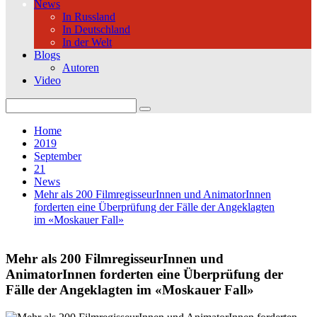
News
In Russland
In Deutschland
In der Welt
Blogs
Autoren
Video
Search
for:
Home
2019
September
21
News
Mehr als 200 FilmregisseurInnen und AnimatorInnen
forderten eine Überprüfung der Fälle der Angeklagten
im «Moskauer Fall»
Mehr als 200 FilmregisseurInnen und
AnimatorInnen forderten eine Überprüfung der
Fälle der Angeklagten im «Moskauer Fall»