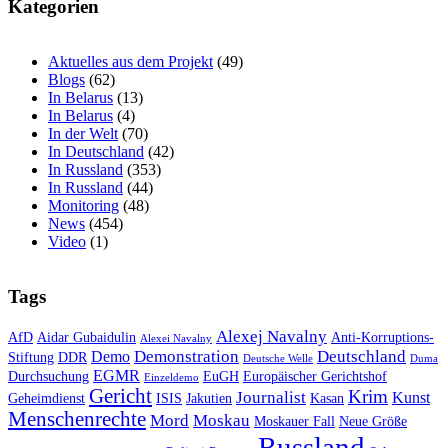
Kategorien
Aktuelles aus dem Projekt
(49)
Blogs
(62)
In Belarus
(13)
In Belarus
(4)
In der Welt
(70)
In Deutschland
(42)
In Russland
(353)
In Russland
(44)
Monitoring
(48)
News
(454)
Video
(1)
Tags
Alexej Navalny
AfD
Aidar Gubaidulin
Anti-Korruptions-
Alexei Navalny
Demonstration
Deutschland
Demo
Stiftung
DDR
Deutsche Welle
Duma
EGMR
Durchsuchung
EuGH
Europäischer Gerichtshof
Einzeldemo
Gericht
Krim
Journalist
Kunst
Geheimdienst
ISIS
Jakutien
Kasan
Menschenrechte
Mord
Moskau
Moskauer Fall
Neue Größe
Russland