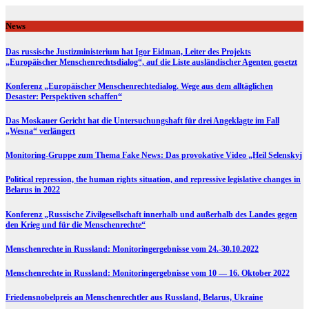
Skip
to
News
content
Das russische Justizministerium hat Igor Eidman, Leiter des Projekts
„Europäischer Menschenrechtsdialog“, auf die Liste ausländischer Agenten gesetzt
Konferenz „Europäischer Menschenrechtedialog. Wege aus dem alltäglichen
Desaster: Perspektiven schaffen“
Das Moskauer Gericht hat die Untersuchungshaft für drei Angeklagte im Fall
„Wesna“ verlängert
Monitoring-Gruppe zum Thema Fake News: Das provokative Video „Heil Selenskyj
Political repression, the human rights situation, and repressive legislative changes in
Belarus in 2022
Konferenz „Russische Zivilgesellschaft innerhalb und außerhalb des Landes gegen
den Krieg und für die Menschenrechte“
Menschenrechte in Russland: Monitoringergebnisse vom 24.-30.10.2022
Menschenrechte in Russland: Monitoringergebnisse vom 10 — 16. Oktober 2022
Friedensnobelpreis an Menschenrechtler aus Russland, Belarus, Ukraine