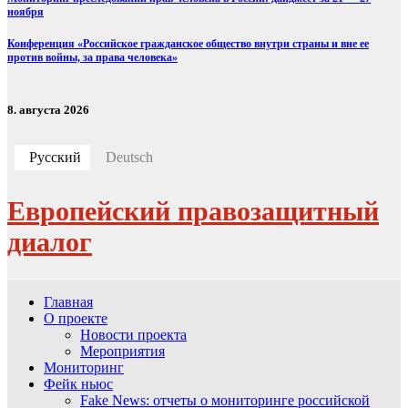
ноября
Конференция «Российское гражданское общество внутри страны и вне ее
против войны, за права человека»
8. августа 2026
Русский
Deutsch
Европейский правозащитный
диалог
Главная
О проекте
Новости проекта
Мероприятия
Мониторинг
Фейк ньюс
Fake News: отчеты о мониторинге российской