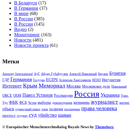
В Беларуси
(17)
В Германии
(37)
В мире
(68)
В России
(385)
В России
(145)
Видео
(2)
Мониторинг
(163)
Новости
(481)
Новости проекта
(61)
Метки
Бурятия
Amnesty International
АдГ
Айдар Губайдулин
Алексей Навальный
Берлин
Германия
ЕСПЧ
ГДР
Ингушетия
Госдума
Зелимхан Хангошвили
ИГИЛ
Крым
Мемориал
Интернет
Москва
Московское дело
Навальный
Россия
Украина
Павел Устинов
ОБСЕ
ООН
Росгвардия
Улан-
журналист
ФБК
ФСБ
выборы
женщины
Удэ
Чечня
демонстрация
митинг
права человека
обыск
полиция
одиночный пикет
плен
похищение
суд
убийство
шаман
протест
студент
© Europäischer Menschenrechtsdialog Royale News by
Themebeez