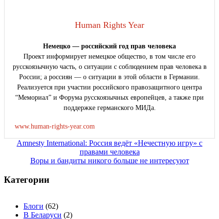
Human Rights Year
Немецко — российский год прав человека
Проект информирует немецкое общество, в том числе его
русскоязычную часть, о ситуации с соблюдением прав человека в
России; а россиян — о ситуации в этой области в Германии.
Реализуется при участии российского правозащитного центра
“Мемориал” и Форума русскоязычных европейцев, а также при
поддержке германского МИДа.
www.human-rights-year.com
Навигация
Amnesty International: Россия ведёт «Нечестную игру» с
правами человека
по
Воры и бандиты никого больше не интересуют
записям
Категории
Блоги
(62)
В Беларуси
(2)