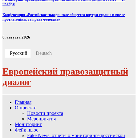
ноября
Конференция «Российское гражданское общество внутри страны и вне ее
против войны, за права человека»
6. августа 2026
Русский
Deutsch
Европейский правозащитный
диалог
Главная
О проекте
Новости проекта
Мероприятия
Мониторинг
Фейк ньюс
Fake News: отчеты о мониторинге российской