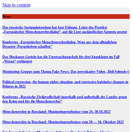
Skip to content
News
Das russische Justizministerium hat Igor Eidman, Leiter des Projekts
„Europäischer Menschenrechtsdialog“, auf die Liste ausländischer Agenten gesetzt
Konferenz „Europäischer Menschenrechtedialog. Wege aus dem alltäglichen
Desaster: Perspektiven schaffen“
Das Moskauer Gericht hat die Untersuchungshaft für drei Angeklagte im Fall
„Wesna“ verlängert
Monitoring-Gruppe zum Thema Fake News: Das provokative Video „Heil Selenskyj
Political repression, the human rights situation, and repressive legislative changes in
Belarus in 2022
Konferenz „Russische Zivilgesellschaft innerhalb und außerhalb des Landes gegen
den Krieg und für die Menschenrechte“
Menschenrechte in Russland: Monitoringergebnisse vom 24.-30.10.2022
Menschenrechte in Russland: Monitoringergebnisse vom 10 — 16. Oktober 2022