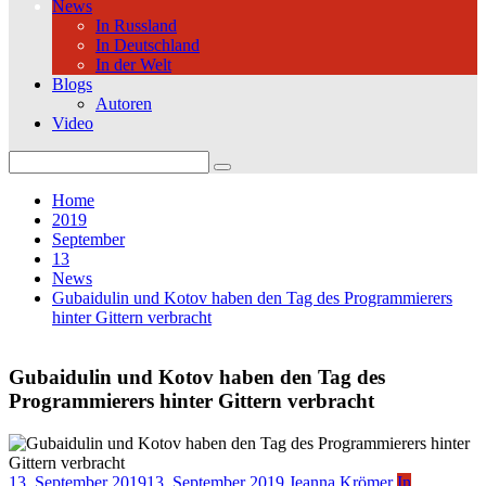
News
In Russland
In Deutschland
In der Welt
Blogs
Autoren
Video
Search
for:
Home
2019
September
13
News
Gubaidulin und Kotov haben den Tag des Programmierers
hinter Gittern verbracht
Gubaidulin und Kotov haben den Tag des
Programmierers hinter Gittern verbracht
13. September 2019
13. September 2019
Jeanna Krömer
In