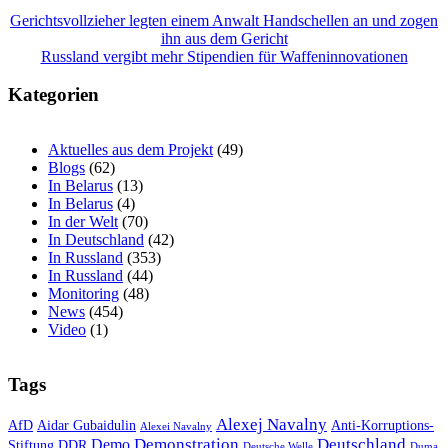
Beitragsnavigation
Gerichtsvollzieher legten einem Anwalt Handschellen an und zogen
ihn aus dem Gericht
Russland vergibt mehr Stipendien für Waffeninnovationen
Kategorien
Aktuelles aus dem Projekt
(49)
Blogs
(62)
In Belarus
(13)
In Belarus
(4)
In der Welt
(70)
In Deutschland
(42)
In Russland
(353)
In Russland
(44)
Monitoring
(48)
News
(454)
Video
(1)
Tags
Alexej Navalny
AfD
Aidar Gubaidulin
Anti-Korruptions-
Alexei Navalny
Demonstration
Deutschland
Demo
Stiftung
DDR
Deutsche Welle
Duma