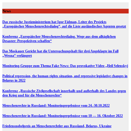
Skip
to
News
content
Das russische Justizministerium hat Igor Eidman, Leiter des Projekts
„Europäischer Menschenrechtsdialog“, auf die Liste ausländischer Agenten gesetzt
Konferenz „Europäischer Menschenrechtedialog. Wege aus dem alltäglichen
Desaster: Perspektiven schaffen“
Das Moskauer Gericht hat die Untersuchungshaft für drei Angeklagte im Fall
„Wesna“ verlängert
Monitoring-Gruppe zum Thema Fake News: Das provokative Video „Heil Selenskyj
Political repression, the human rights situation, and repressive legislative changes in
Belarus in 2022
Konferenz „Russische Zivilgesellschaft innerhalb und außerhalb des Landes gegen
den Krieg und für die Menschenrechte“
Menschenrechte in Russland: Monitoringergebnisse vom 24.-30.10.2022
Menschenrechte in Russland: Monitoringergebnisse vom 10 — 16. Oktober 2022
Friedensnobelpreis an Menschenrechtler aus Russland, Belarus, Ukraine