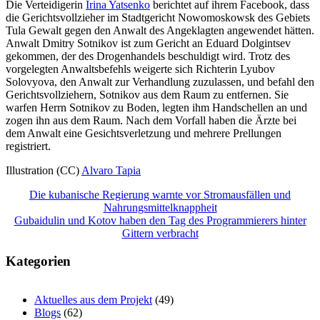
Die Verteidigerin
Irina Yatsenko
berichtet auf ihrem Facebook, dass
die Gerichtsvollzieher im Stadtgericht Nowomoskowsk des Gebiets
Tula Gewalt gegen den Anwalt des Angeklagten angewendet hätten.
Anwalt Dmitry Sotnikov ist zum Gericht an Eduard Dolgintsev
gekommen, der des Drogenhandels beschuldigt wird. Trotz des
vorgelegten Anwaltsbefehls weigerte sich Richterin Lyubov
Solovyova, den Anwalt zur Verhandlung zuzulassen, und befahl den
Gerichtsvollziehern, Sotnikov aus dem Raum zu entfernen. Sie
warfen Herrn Sotnikov zu Boden, legten ihm Handschellen an und
zogen ihn aus dem Raum. Nach dem Vorfall haben die Ärzte bei
dem Anwalt eine Gesichtsverletzung und mehrere Prellungen
registriert.
Illustration (CC)
Alvaro Tapia
Beitragsnavigation
Die kubanische Regierung warnte vor Stromausfällen und
Nahrungsmittelknappheit
Gubaidulin und Kotov haben den Tag des Programmierers hinter
Gittern verbracht
Kategorien
Aktuelles aus dem Projekt
(49)
Blogs
(62)