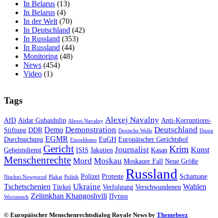
In Belarus
(13)
In Belarus
(4)
In der Welt
(70)
In Deutschland
(42)
In Russland
(353)
In Russland
(44)
Monitoring
(48)
News
(454)
Video
(1)
Tags
Alexej Navalny
AfD
Aidar Gubaidulin
Anti-Korruptions-
Alexei Navalny
Demonstration
Deutschland
Demo
Stiftung
DDR
Deutsche Welle
Duma
EGMR
Durchsuchung
EuGH
Europäischer Gerichtshof
Einzeldemo
Gericht
Krim
Journalist
Kunst
Geheimdienst
ISIS
Jakutien
Kasan
Menschenrechte
Mord
Moskau
Moskauer Fall
Neue Größe
Russland
Polizei
Proteste
Schamane
Nischni Nowgorod
Plakat
Politik
Ukraine
Tschetschenien
Wahlen
Türkei
Verfolgung
Verschwundenen
Zelimkhan Khangoshvili
Путин
Woronesch
© Europäischer Menschenrechtsdialog Royale News by
Themebeez