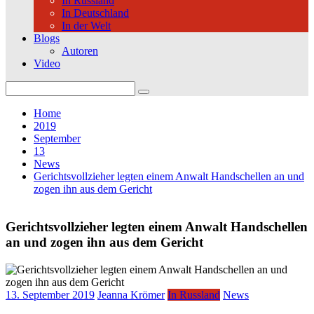
In Russland
In Deutschland
In der Welt
Blogs
Autoren
Video
Search
for:
Home
2019
September
13
News
Gerichtsvollzieher legten einem Anwalt Handschellen an und
zogen ihn aus dem Gericht
Gerichtsvollzieher legten einem Anwalt Handschellen
an und zogen ihn aus dem Gericht
13. September 2019
Jeanna Krömer
In Russland
News