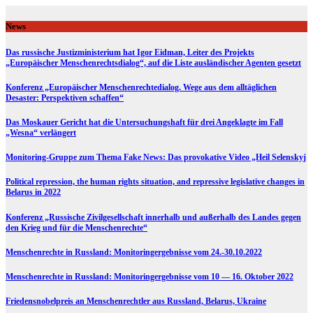
Skip
to
News
content
Das russische Justizministerium hat Igor Eidman, Leiter des Projekts
„Europäischer Menschenrechtsdialog“, auf die Liste ausländischer Agenten gesetzt
Konferenz „Europäischer Menschenrechtedialog. Wege aus dem alltäglichen
Desaster: Perspektiven schaffen“
Das Moskauer Gericht hat die Untersuchungshaft für drei Angeklagte im Fall
„Wesna“ verlängert
Monitoring-Gruppe zum Thema Fake News: Das provokative Video „Heil Selenskyj
Political repression, the human rights situation, and repressive legislative changes in
Belarus in 2022
Konferenz „Russische Zivilgesellschaft innerhalb und außerhalb des Landes gegen
den Krieg und für die Menschenrechte“
Menschenrechte in Russland: Monitoringergebnisse vom 24.-30.10.2022
Menschenrechte in Russland: Monitoringergebnisse vom 10 — 16. Oktober 2022
Friedensnobelpreis an Menschenrechtler aus Russland, Belarus, Ukraine