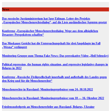
Skip
to
News
content
Das russische Justizministerium hat Igor Eidman, Leiter des Projekts
„Europäischer Menschenrechtsdialog“, auf die Liste ausländischer Agenten gesetzt
Konferenz „Europäischer Menschenrechtedialog. Wege aus dem alltäglichen
Desaster: Perspektiven schaffen“
Das Moskauer Gericht hat die Untersuchungshaft für drei Angeklagte im Fall
„Wesna“ verlängert
Monitoring-Gruppe zum Thema Fake News: Das provokative Video „Heil Selenskyj
Political repression, the human rights situation, and repressive legislative changes in
Belarus in 2022
Konferenz „Russische Zivilgesellschaft innerhalb und außerhalb des Landes gegen
den Krieg und für die Menschenrechte“
Menschenrechte in Russland: Monitoringergebnisse vom 24.-30.10.2022
Menschenrechte in Russland: Monitoringergebnisse vom 10 — 16. Oktober 2022
Friedensnobelpreis an Menschenrechtler aus Russland, Belarus, Ukraine