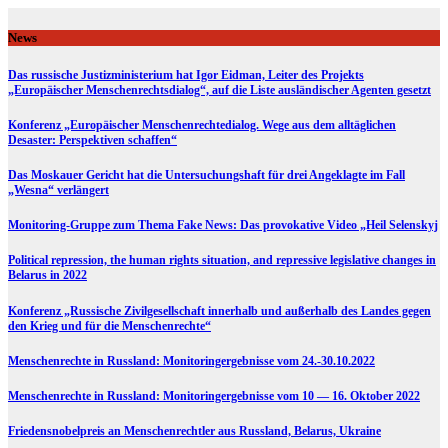
Skip
to
News
content
Das russische Justizministerium hat Igor Eidman, Leiter des Projekts
„Europäischer Menschenrechtsdialog“, auf die Liste ausländischer Agenten gesetzt
Konferenz „Europäischer Menschenrechtedialog. Wege aus dem alltäglichen
Desaster: Perspektiven schaffen“
Das Moskauer Gericht hat die Untersuchungshaft für drei Angeklagte im Fall
„Wesna“ verlängert
Monitoring-Gruppe zum Thema Fake News: Das provokative Video „Heil Selenskyj
Political repression, the human rights situation, and repressive legislative changes in
Belarus in 2022
Konferenz „Russische Zivilgesellschaft innerhalb und außerhalb des Landes gegen
den Krieg und für die Menschenrechte“
Menschenrechte in Russland: Monitoringergebnisse vom 24.-30.10.2022
Menschenrechte in Russland: Monitoringergebnisse vom 10 — 16. Oktober 2022
Friedensnobelpreis an Menschenrechtler aus Russland, Belarus, Ukraine