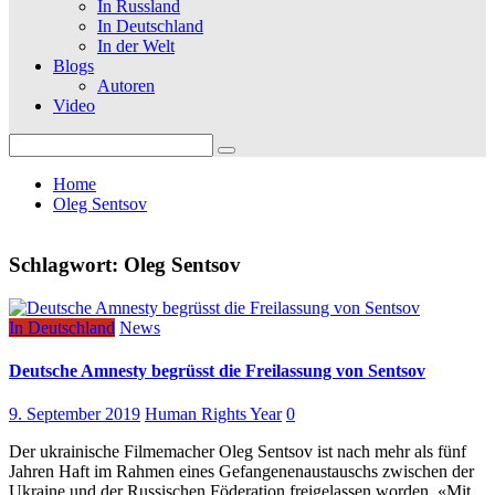
In Russland
In Deutschland
In der Welt
Blogs
Autoren
Video
Search
for:
Home
Oleg Sentsov
Schlagwort:
Oleg Sentsov
In Deutschland
News
Deutsche Amnesty begrüsst die Freilassung von Sentsov
9. September 2019
Human Rights Year
0
Der ukrainische Filmemacher Oleg Sentsov ist nach mehr als fünf
Jahren Haft im Rahmen eines Gefangenenaustauschs zwischen der
Ukraine und der Russischen Föderation freigelassen worden. «Mit