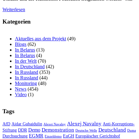
Weiterlesen
Kategorien
Aktuelles aus dem Projekt
(49)
Blogs
(62)
In Belarus
(13)
In Belarus
(4)
In der Welt
(70)
In Deutschland
(42)
In Russland
(353)
In Russland
(44)
Monitoring
(48)
News
(454)
Video
(1)
Tags
Alexej Navalny
AfD
Aidar Gubaidulin
Anti-Korruptions-
Alexei Navalny
Demonstration
Deutschland
Demo
Stiftung
DDR
Deutsche Welle
Duma
EGMR
Durchsuchung
EuGH
Europäischer Gerichtshof
Einzeldemo