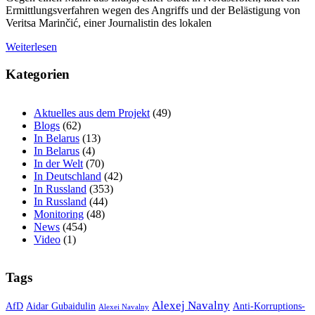
Ermittlungsverfahren wegen des Angriffs und der Belästigung von
Veritsa Marinčić, einer Journalistin des lokalen
Weiterlesen
Kategorien
Aktuelles aus dem Projekt
(49)
Blogs
(62)
In Belarus
(13)
In Belarus
(4)
In der Welt
(70)
In Deutschland
(42)
In Russland
(353)
In Russland
(44)
Monitoring
(48)
News
(454)
Video
(1)
Tags
Alexej Navalny
AfD
Aidar Gubaidulin
Anti-Korruptions-
Alexei Navalny