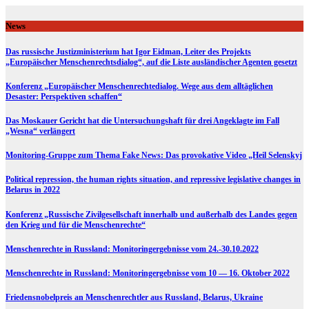
Skip
to
News
content
Das russische Justizministerium hat Igor Eidman, Leiter des Projekts
„Europäischer Menschenrechtsdialog“, auf die Liste ausländischer Agenten gesetzt
Konferenz „Europäischer Menschenrechtedialog. Wege aus dem alltäglichen
Desaster: Perspektiven schaffen“
Das Moskauer Gericht hat die Untersuchungshaft für drei Angeklagte im Fall
„Wesna“ verlängert
Monitoring-Gruppe zum Thema Fake News: Das provokative Video „Heil Selenskyj
Political repression, the human rights situation, and repressive legislative changes in
Belarus in 2022
Konferenz „Russische Zivilgesellschaft innerhalb und außerhalb des Landes gegen
den Krieg und für die Menschenrechte“
Menschenrechte in Russland: Monitoringergebnisse vom 24.-30.10.2022
Menschenrechte in Russland: Monitoringergebnisse vom 10 — 16. Oktober 2022
Friedensnobelpreis an Menschenrechtler aus Russland, Belarus, Ukraine