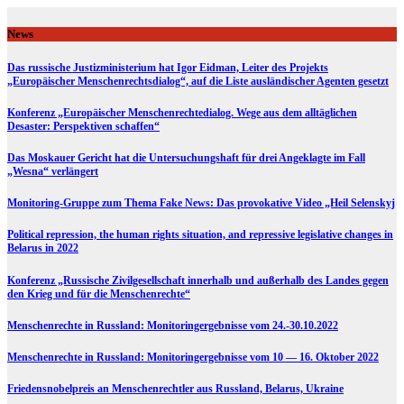
Skip
to
News
content
Das russische Justizministerium hat Igor Eidman, Leiter des Projekts
„Europäischer Menschenrechtsdialog“, auf die Liste ausländischer Agenten gesetzt
Konferenz „Europäischer Menschenrechtedialog. Wege aus dem alltäglichen
Desaster: Perspektiven schaffen“
Das Moskauer Gericht hat die Untersuchungshaft für drei Angeklagte im Fall
„Wesna“ verlängert
Monitoring-Gruppe zum Thema Fake News: Das provokative Video „Heil Selenskyj
Political repression, the human rights situation, and repressive legislative changes in
Belarus in 2022
Konferenz „Russische Zivilgesellschaft innerhalb und außerhalb des Landes gegen
den Krieg und für die Menschenrechte“
Menschenrechte in Russland: Monitoringergebnisse vom 24.-30.10.2022
Menschenrechte in Russland: Monitoringergebnisse vom 10 — 16. Oktober 2022
Friedensnobelpreis an Menschenrechtler aus Russland, Belarus, Ukraine