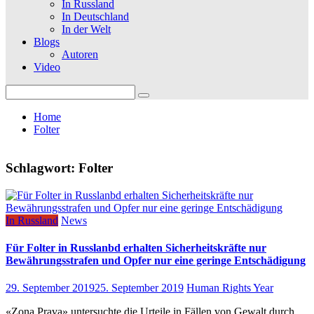
In Russland
In Deutschland
In der Welt
Blogs
Autoren
Video
Search
for:
Home
Folter
Schlagwort:
Folter
In Russland
News
Für Folter in Russlanbd erhalten Sicherheitskräfte nur
Bewährungsstrafen und Opfer nur eine geringe Entschädigung
29. September 2019
25. September 2019
Human Rights Year
«Zona Prava» untersuchte die Urteile in Fällen von Gewalt durch