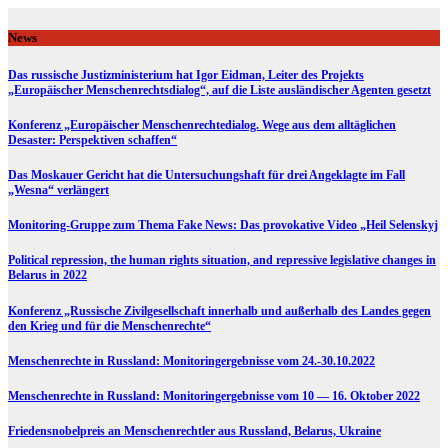
Skip
to
News
content
Das russische Justizministerium hat Igor Eidman, Leiter des Projekts
„Europäischer Menschenrechtsdialog“, auf die Liste ausländischer Agenten gesetzt
Konferenz „Europäischer Menschenrechtedialog. Wege aus dem alltäglichen
Desaster: Perspektiven schaffen“
Das Moskauer Gericht hat die Untersuchungshaft für drei Angeklagte im Fall
„Wesna“ verlängert
Monitoring-Gruppe zum Thema Fake News: Das provokative Video „Heil Selenskyj
Political repression, the human rights situation, and repressive legislative changes in
Belarus in 2022
Konferenz „Russische Zivilgesellschaft innerhalb und außerhalb des Landes gegen
den Krieg und für die Menschenrechte“
Menschenrechte in Russland: Monitoringergebnisse vom 24.-30.10.2022
Menschenrechte in Russland: Monitoringergebnisse vom 10 — 16. Oktober 2022
Friedensnobelpreis an Menschenrechtler aus Russland, Belarus, Ukraine