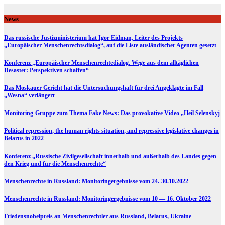
Skip
to
News
content
Das russische Justizministerium hat Igor Eidman, Leiter des Projekts
„Europäischer Menschenrechtsdialog“, auf die Liste ausländischer Agenten gesetzt
Konferenz „Europäischer Menschenrechtedialog. Wege aus dem alltäglichen
Desaster: Perspektiven schaffen“
Das Moskauer Gericht hat die Untersuchungshaft für drei Angeklagte im Fall
„Wesna“ verlängert
Monitoring-Gruppe zum Thema Fake News: Das provokative Video „Heil Selenskyj
Political repression, the human rights situation, and repressive legislative changes in
Belarus in 2022
Konferenz „Russische Zivilgesellschaft innerhalb und außerhalb des Landes gegen
den Krieg und für die Menschenrechte“
Menschenrechte in Russland: Monitoringergebnisse vom 24.-30.10.2022
Menschenrechte in Russland: Monitoringergebnisse vom 10 — 16. Oktober 2022
Friedensnobelpreis an Menschenrechtler aus Russland, Belarus, Ukraine