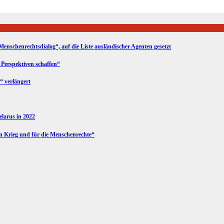
Menschenrechtsdialog“, auf die Liste ausländischer Agenten gesetzt
 Perspektiven schaffen“
“ verlängert
Belarus in 2022
en Krieg und für die Menschenrechte“