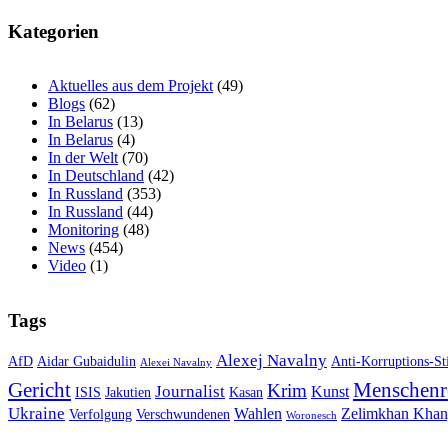
Kategorien
Aktuelles aus dem Projekt
(49)
Blogs
(62)
In Belarus
(13)
In Belarus
(4)
In der Welt
(70)
In Deutschland
(42)
In Russland
(353)
In Russland
(44)
Monitoring
(48)
News
(454)
Video
(1)
Tags
Alexej Navalny
AfD
Aidar Gubaidulin
Anti-Korruptions-St
Alexei Navalny
Gericht
Menschenr
Krim
Journalist
Kunst
ISIS
Jakutien
Kasan
Ukraine
Wahlen
Zelimkhan Khan
Verfolgung
Verschwundenen
Woronesch