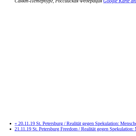
Санкт-Петербург
,
Российская Федерация
Google Karte an
«
20.11.19 St. Petersburg / Realität gegen Spekulation: Mensch
21.11.19 St. Petersburg Freedom / Realität gegen Spekulation