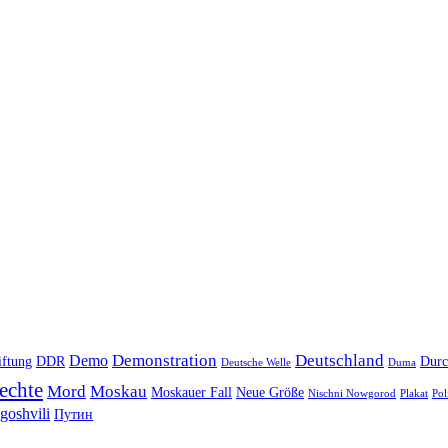
Demonstration
Deutschland
Demo
iftung
DDR
Durc
Deutsche Welle
Duma
echte
Mord
Moskau
Moskauer Fall
Neue Größe
Nischni Nowgorod
Plakat
Pol
goshvili
Путин