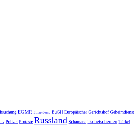
EGMR
hsuchung
EuGH
Europäischer Gerichtshof
Geheimdienst
Einzeldemo
Russland
Tschetschenien
Polizei
Proteste
Schamane
Türkei
itik