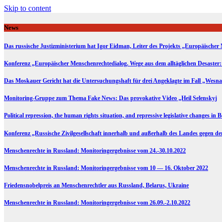
Skip to content
News
Das russische Justizministerium hat Igor Eidman, Leiter des Projekts „Europäischer 
Konferenz „Europäischer Menschenrechtedialog. Wege aus dem alltäglichen Desaster:
Das Moskauer Gericht hat die Untersuchungshaft für drei Angeklagte im Fall „Wesna
Monitoring-Gruppe zum Thema Fake News: Das provokative Video „Heil Selenskyj
Political repression, the human rights situation, and repressive legislative changes in 
Konferenz „Russische Zivilgesellschaft innerhalb und außerhalb des Landes gegen d
Menschenrechte in Russland: Monitoringergebnisse vom 24.-30.10.2022
Menschenrechte in Russland: Monitoringergebnisse vom 10 — 16. Oktober 2022
Friedensnobelpreis an Menschenrechtler aus Russland, Belarus, Ukraine
Menschenrechte in Russland: Monitoringergebnisse vom 26.09.-2.10.2022