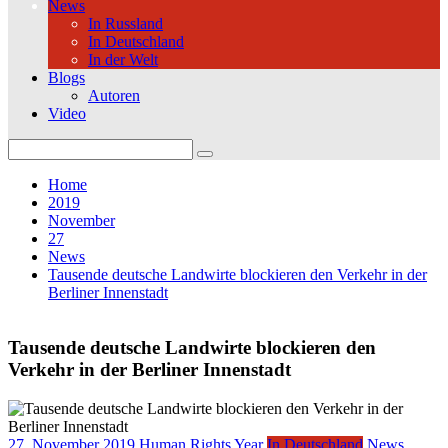
News
In Russland
In Deutschland
In der Welt
Blogs
Autoren
Video
Search
for:
Home
2019
November
27
News
Tausende deutsche Landwirte blockieren den Verkehr in der
Berliner Innenstadt
Tausende deutsche Landwirte blockieren den
Verkehr in der Berliner Innenstadt
27. November 2019
Human Rights Year
In Deutschland
News