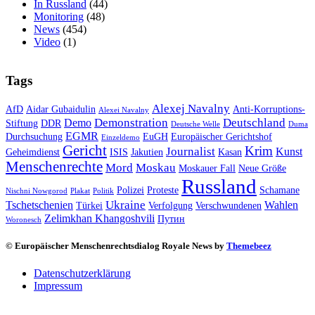
In Russland
(44)
Monitoring
(48)
News
(454)
Video
(1)
Tags
Alexej Navalny
AfD
Aidar Gubaidulin
Anti-Korruptions-
Alexei Navalny
Demonstration
Deutschland
Demo
Stiftung
DDR
Deutsche Welle
Duma
EGMR
Durchsuchung
EuGH
Europäischer Gerichtshof
Einzeldemo
Gericht
Krim
Journalist
Kunst
Geheimdienst
ISIS
Jakutien
Kasan
Menschenrechte
Mord
Moskau
Moskauer Fall
Neue Größe
Russland
Polizei
Proteste
Schamane
Nischni Nowgorod
Plakat
Politik
Ukraine
Tschetschenien
Wahlen
Türkei
Verfolgung
Verschwundenen
Zelimkhan Khangoshvili
Путин
Woronesch
© Europäischer Menschenrechtsdialog Royale News by
Themebeez
Datenschutzerklärung
Impressum