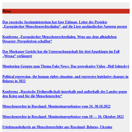
Skip
to
News
content
Das russische Justizministerium hat Igor Eidman, Leiter des Projekts
„Europäischer Menschenrechtsdialog“, auf die Liste ausländischer Agenten gesetzt
Konferenz „Europäischer Menschenrechtedialog. Wege aus dem alltäglichen
Desaster: Perspektiven schaffen“
Das Moskauer Gericht hat die Untersuchungshaft für drei Angeklagte im Fall
„Wesna“ verlängert
Monitoring-Gruppe zum Thema Fake News: Das provokative Video „Heil Selenskyj
Political repression, the human rights situation, and repressive legislative changes in
Belarus in 2022
Konferenz „Russische Zivilgesellschaft innerhalb und außerhalb des Landes gegen
den Krieg und für die Menschenrechte“
Menschenrechte in Russland: Monitoringergebnisse vom 24.-30.10.2022
Menschenrechte in Russland: Monitoringergebnisse vom 10 — 16. Oktober 2022
Friedensnobelpreis an Menschenrechtler aus Russland, Belarus, Ukraine