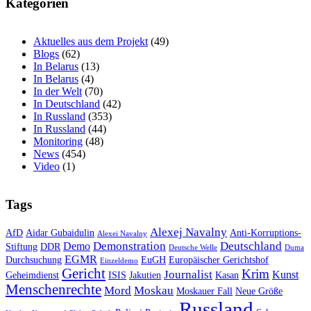
Kategorien
Aktuelles aus dem Projekt
(49)
Blogs
(62)
In Belarus
(13)
In Belarus
(4)
In der Welt
(70)
In Deutschland
(42)
In Russland
(353)
In Russland
(44)
Monitoring
(48)
News
(454)
Video
(1)
Tags
Alexej Navalny
AfD
Aidar Gubaidulin
Anti-Korruptions-
Alexei Navalny
Demonstration
Deutschland
Demo
Stiftung
DDR
Deutsche Welle
Duma
EGMR
Durchsuchung
EuGH
Europäischer Gerichtshof
Einzeldemo
Gericht
Krim
Journalist
Kunst
Geheimdienst
ISIS
Jakutien
Kasan
Menschenrechte
Mord
Moskau
Moskauer Fall
Neue Größe
Russland