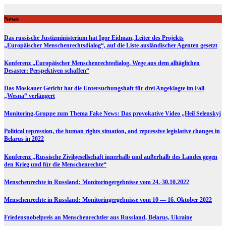
Skip
to
News
content
Das russische Justizministerium hat Igor Eidman, Leiter des Projekts
„Europäischer Menschenrechtsdialog“, auf die Liste ausländischer Agenten gesetzt
Konferenz „Europäischer Menschenrechtedialog. Wege aus dem alltäglichen
Desaster: Perspektiven schaffen“
Das Moskauer Gericht hat die Untersuchungshaft für drei Angeklagte im Fall
„Wesna“ verlängert
Monitoring-Gruppe zum Thema Fake News: Das provokative Video „Heil Selenskyj
Political repression, the human rights situation, and repressive legislative changes in
Belarus in 2022
Konferenz „Russische Zivilgesellschaft innerhalb und außerhalb des Landes gegen
den Krieg und für die Menschenrechte“
Menschenrechte in Russland: Monitoringergebnisse vom 24.-30.10.2022
Menschenrechte in Russland: Monitoringergebnisse vom 10 — 16. Oktober 2022
Friedensnobelpreis an Menschenrechtler aus Russland, Belarus, Ukraine