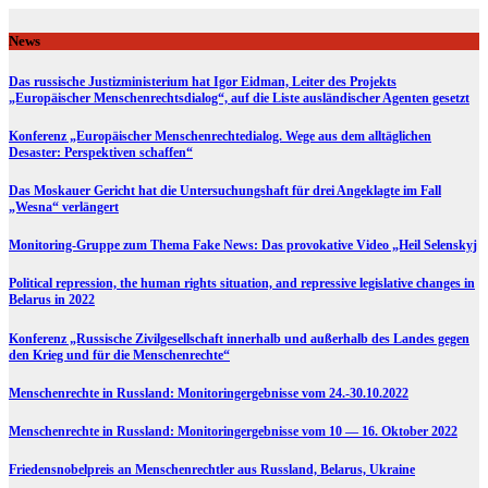
Skip
to
News
content
Das russische Justizministerium hat Igor Eidman, Leiter des Projekts
„Europäischer Menschenrechtsdialog“, auf die Liste ausländischer Agenten gesetzt
Konferenz „Europäischer Menschenrechtedialog. Wege aus dem alltäglichen
Desaster: Perspektiven schaffen“
Das Moskauer Gericht hat die Untersuchungshaft für drei Angeklagte im Fall
„Wesna“ verlängert
Monitoring-Gruppe zum Thema Fake News: Das provokative Video „Heil Selenskyj
Political repression, the human rights situation, and repressive legislative changes in
Belarus in 2022
Konferenz „Russische Zivilgesellschaft innerhalb und außerhalb des Landes gegen
den Krieg und für die Menschenrechte“
Menschenrechte in Russland: Monitoringergebnisse vom 24.-30.10.2022
Menschenrechte in Russland: Monitoringergebnisse vom 10 — 16. Oktober 2022
Friedensnobelpreis an Menschenrechtler aus Russland, Belarus, Ukraine