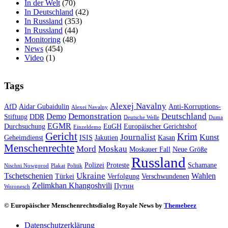
In der Welt
(70)
In Deutschland
(42)
In Russland
(353)
In Russland
(44)
Monitoring
(48)
News
(454)
Video
(1)
Tags
Alexej Navalny
AfD
Aidar Gubaidulin
Anti-Korruptions-
Alexei Navalny
Demonstration
Deutschland
Demo
Stiftung
DDR
Deutsche Welle
Duma
EGMR
Durchsuchung
EuGH
Europäischer Gerichtshof
Einzeldemo
Gericht
Krim
Journalist
Kunst
Geheimdienst
ISIS
Jakutien
Kasan
Menschenrechte
Mord
Moskau
Moskauer Fall
Neue Größe
Russland
Polizei
Proteste
Schamane
Nischni Nowgorod
Plakat
Politik
Ukraine
Tschetschenien
Wahlen
Türkei
Verfolgung
Verschwundenen
Zelimkhan Khangoshvili
Путин
Woronesch
© Europäischer Menschenrechtsdialog Royale News by
Themebeez
Datenschutzerklärung