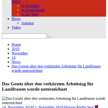
News
In Russland
In Deutschland
In der Welt
Blogs
Autoren
Video
Search
for:
Home
2019
November
14
News
Das Gesetz über den verkürzten Arbeitstag für Landfrauen
wurde unterzeichnet
Das Gesetz über den verkürzten Arbeitstag für
Landfrauen wurde unterzeichnet
14. November 2019
13. November 2019
Human Rights Year
In