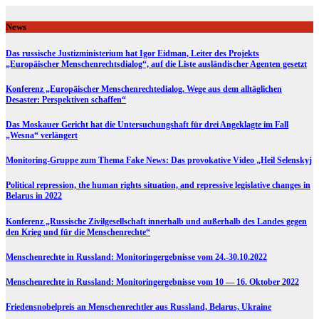
Skip
to
News
content
Das russische Justizministerium hat Igor Eidman, Leiter des Projekts
„Europäischer Menschenrechtsdialog“, auf die Liste ausländischer Agenten gesetzt
Konferenz „Europäischer Menschenrechtedialog. Wege aus dem alltäglichen
Desaster: Perspektiven schaffen“
Das Moskauer Gericht hat die Untersuchungshaft für drei Angeklagte im Fall
„Wesna“ verlängert
Monitoring-Gruppe zum Thema Fake News: Das provokative Video „Heil Selenskyj
Political repression, the human rights situation, and repressive legislative changes in
Belarus in 2022
Konferenz „Russische Zivilgesellschaft innerhalb und außerhalb des Landes gegen
den Krieg und für die Menschenrechte“
Menschenrechte in Russland: Monitoringergebnisse vom 24.-30.10.2022
Menschenrechte in Russland: Monitoringergebnisse vom 10 — 16. Oktober 2022
Friedensnobelpreis an Menschenrechtler aus Russland, Belarus, Ukraine