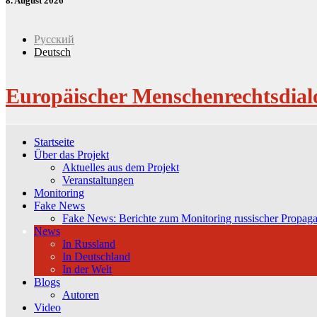
8. August 2026
Русский
Deutsch
Europäischer Menschenrechtsdial
Startseite
Über das Projekt
Aktuelles aus dem Projekt
Veranstaltungen
Monitoring
Fake News
Fake News: Berichte zum Monitoring russischer Propag
News
In Russland
In Deutschland
In der Welt
Blogs
Autoren
Video