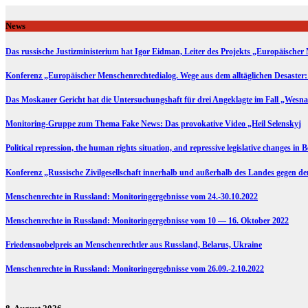
Skip
to
News
content
Das russische Justizministerium hat Igor Eidman, Leiter des Projekts „Europäischer 
Konferenz „Europäischer Menschenrechtedialog. Wege aus dem alltäglichen Desaster:
Das Moskauer Gericht hat die Untersuchungshaft für drei Angeklagte im Fall „Wesna
Monitoring-Gruppe zum Thema Fake News: Das provokative Video „Heil Selenskyj
Political repression, the human rights situation, and repressive legislative changes in 
Konferenz „Russische Zivilgesellschaft innerhalb und außerhalb des Landes gegen d
Menschenrechte in Russland: Monitoringergebnisse vom 24.-30.10.2022
Menschenrechte in Russland: Monitoringergebnisse vom 10 — 16. Oktober 2022
Friedensnobelpreis an Menschenrechtler aus Russland, Belarus, Ukraine
Menschenrechte in Russland: Monitoringergebnisse vom 26.09.-2.10.2022