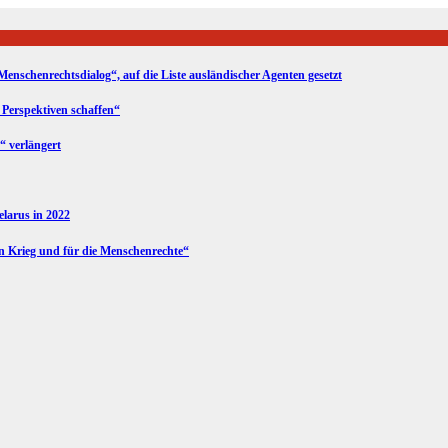
Menschenrechtsdialog“, auf die Liste ausländischer Agenten gesetzt
 Perspektiven schaffen“
“ verlängert
Belarus in 2022
en Krieg und für die Menschenrechte“