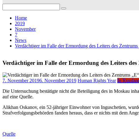
Search
for:
Home
2019
November
7
News
Verdächtiger im Falle der Ermordung des Leiters des Zentrum
Verdächtiger im Falle der Ermordung des Leiters de
7. November 2019
6. November 2019
Human Rights Year
In Russlan
Die Untersuchung bestätigte nicht die Beteiligung des in Moskau in
auf eine Quelle.
Alikhan Oskanov, ein 52-jähriger Einwohner von Inguschetien, wurde
Strafverfolgungsbehörden fanden heraus, dass er nichts mit dem Angri
Quelle